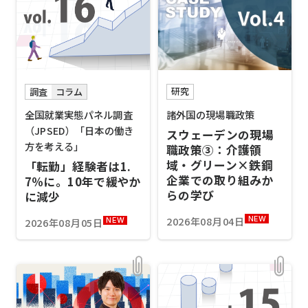
研究
調査
コラム
諸外国の現場職政策
全国就業実態パネル調査
（JPSED）「日本の働き
スウェーデンの現場
方を考える」
職政策③：介護領
域・グリーン×鉄鋼
「転勤」経験者は1.
企業での取り組みか
7％に。10年で緩やか
らの学び
に減少
2026年08月04日
NEW
2026年08月05日
NEW