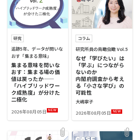
研究
コラム
追跡5年、データが問いな
研究所員の鳥瞰虫瞰 Vol.5
おす「集まる意味」
なぜ「学びたい」は
「学ぶ」につながら
集まる意味を問いな
ないのか
おす：集まる場の価
内閣府調査から考え
値は戻ったか——
る「小さな学び」の
「ハイブリッドワー
可能性
ク成熟度」が分けた
二極化
大嶋寧子
2026年08月05日
NEW
2026年08月05日
NEW