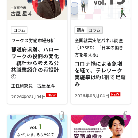
コラム
調査
コラム
ワークス労働市場分析
全国就業実態パネル調査
（JPSED）「日本の働き
都道府県別、ハロー
方を考える」
ワークの役割の変化
―統計から考える公
コロナ禍による急増
共職業紹介の再設計
を経て、テレワーク
④
実施率は約1割で足踏
み
主任研究員 古屋 星斗
2026年08月04日
NEW
2026年08月04日
NEW