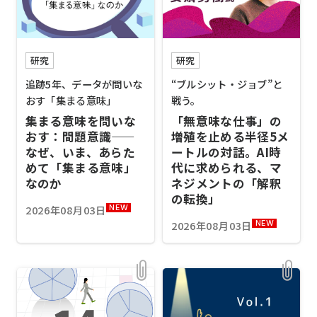
研究
研究
追跡5年、データが問いな
“ブルシット・ジョブ”と
おす「集まる意味」
戦う。
集まる意味を問いな
「無意味な仕事」の
おす：問題意識——
増殖を止める半径5メ
なぜ、いま、あらた
ートルの対話。AI時
めて「集まる意味」
代に求められる、マ
なのか
ネジメントの「解釈
の転換」
2026年08月03日
NEW
2026年08月03日
NEW