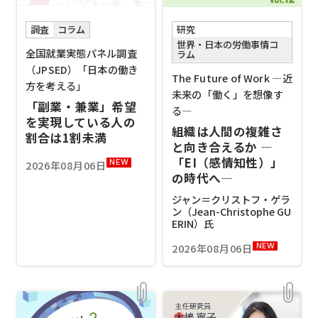
研究
調査
コラム
世界・日本の労働事情コ
全国就業実態パネル調査
ラム
（JPSED）「日本の働き
The Future of Work ―近
方を考える」
未来の「働く」を想像す
「副業・兼業」希望
る―
を実現している人の
組織は人間の複雑さ
割合は1割未満
と向き合えるか ―
「EI（感情知性）」
2026年08月06日
NEW
の時代へ―
ジャン＝クリストフ・ゲラ
ン（Jean-Christophe GU
ERIN）氏
2026年08月06日
NEW