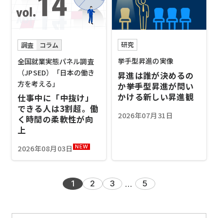
研究
調査
コラム
挙手型昇進の実像
全国就業実態パネル調査
（JPSED）「日本の働き
昇進は誰が決めるの
方を考える」
か――挙手型昇進が問い
かける新しい昇進観
仕事中に「中抜け」
できる人は3割超。働
2026年07月31日
く時間の柔軟性が向
上
2026年08月03日
NEW
1
2
3
5
…