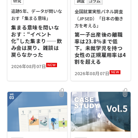
研究
調査
コラム
追跡5年、データが問いな
全国就業実態パネル調査
おす「集まる意味」
（JPSED）「日本の働き
方を考える」
集まる意味を問いな
おす：“イベント
第一子出産後の離職
化”した集まり——飲
率は23.8%まで低
み会は戻り、雑談は
下。未就学児を持つ
戻らなかった
女性の正規雇用率は4
割を超える
2026年08月07日
NEW
2026年08月07日
NEW