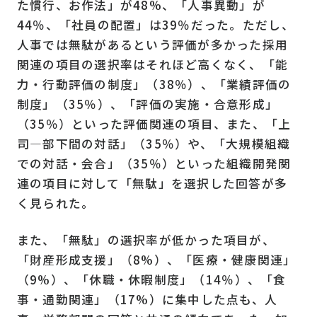
た慣行、お作法」が
48%
、「人事異動」が
44
％、「社員の配置」は
39
％だった。ただし、
人事では無駄があるという評価が多かった採用
関連の項目の選択率はそれほど高くなく、「能
力・行動評価の制度」（
38
％）、「業績評価の
制度」（
35
％）、「評価の実施・合意形成」
（
35
％）といった評価関連の項目、また、「上
司―部下間の対話」（
35
％）や、「大規模組織
での対話・会合」（
35
％）といった組織開発関
連の項目に対して「無駄」を選択した回答が多
く見られた。
また、「無駄」の選択率が低かった項目が、
「財産形成支援」（
8%
）、「医療・健康関連」
（
9%
）、「休職・休暇制度」（
14
％）、「食
事・通勤関連」（
17%
）に集中した点も、人