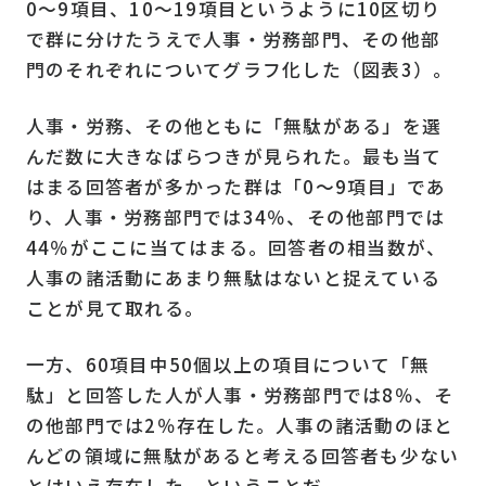
0
〜
9
項目、10〜19項目というように
10
区切り
で群に分けたうえで人事・労務部門、その他部
門のそれぞれについてグラフ化した（図表
3
）。
人事・労務、その他ともに「無駄がある」を選
んだ数に大きなばらつきが見られた。最も当て
はまる回答者が多かった群は「
0
〜
9
項目」であ
り、人事・労務部門では
34
％、その他部門では
44
％がここに当てはまる。回答者の相当数が、
人事の諸活動にあまり無駄はないと捉えている
ことが見て取れる。
一方、
60
項目中
50
個以上の項目について「無
駄」と回答した人が人事・労務部門では
8
％、そ
の他部門では
2
％存在した。人事の諸活動のほと
んどの領域に無駄があると考える回答者も少ない
とはいえ存在した、ということだ。