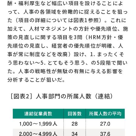
酬・福利厚生など幅広い項目を設けることによ
って、人事の各領域を俯瞰的に捉えることを狙っ
た（項目の詳細については図表
1
参照）。これに
加えて、人材マネジメントの方針や優先順位、施
策の見直しに関する項目を
3
問（
HRM
方針・優
先順位の見直し、経営者の優先順位が明確、人
事が常に制度などを改廃）設け、
1.
まったくそ
う思わない〜
5.
とてもそう思う、の
5
段階で聞い
た。人事の戦略性が無駄の有無に与える影響を
分析することが狙いだ。
［図表2］人事部門の所属人数（連結）