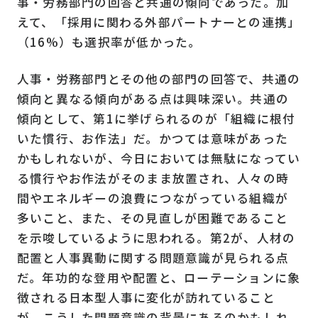
事・労務部門の回答と共通の傾向であった。加
えて、「採用に関わる外部パートナーとの連携」
（
16%
）も選択率が低かった。
人事・労務部門とその他の部門の回答で、共通の
傾向と異なる傾向がある点は興味深い。共通の
傾向として、第
1
に挙げられるのが「組織に根付
いた慣行、お作法」だ。かつては意味があった
かもしれないが、今日においては無駄になってい
る慣行やお作法がそのまま放置され、人々の時
間やエネルギーの浪費につながっている組織が
多いこと、また、その見直しが困難であること
を示唆しているように思われる。第
2
が、人材の
配置と人事異動に関する問題意識が見られる点
だ。年功的な登用や配置と、ローテーションに象
徴される日本型人事に変化が訪れていること
が、こうした問題意識の背景にあるのかもしれ