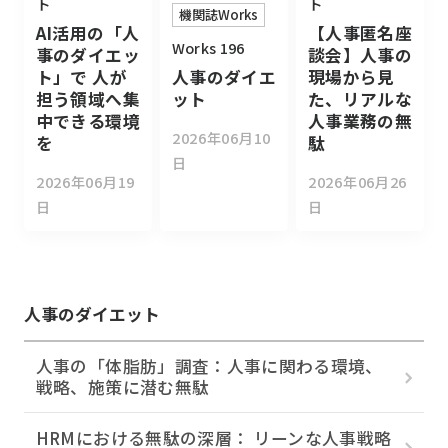
ト
ト
機関誌Works
AI活用の「人
【人事匿名座
Works 196
事のダイエッ
談会】人事の
人事のダイエ
ト」で 人が
現場から見
ット
担う領域へ集
た、リアルな
中できる環境
人事業務の無
2026年06月10
を
駄
日
2026年06月19
2026年06月26
日
日
人事のダイエット
人事の「体脂肪」調査：人事に関わる環境、
戦略、施策に潜む無駄
HRMにおける無駄の深層： リーンな人事戦略