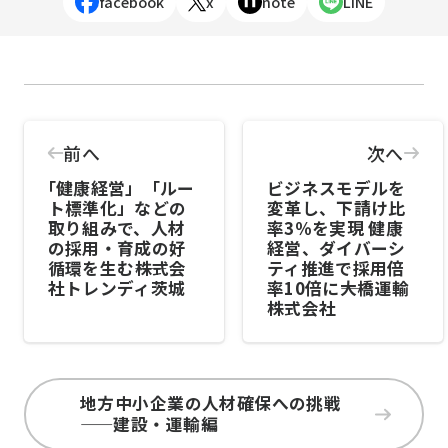
facebook
x
note
LINE
前へ
次へ
｢健康経営」「ルー
ビジネスモデルを
ト標準化」などの
変革し、下請け比
取り組みで、人材
率3％を実現 健康
の採用・育成の好
経営、ダイバーシ
循環を生む――株式会
ティ推進で採用倍
社トレンディ茨城
率10倍に――大橋運輸
株式会社
地方中小企業の人材確保への挑戦
——建設・運輸編