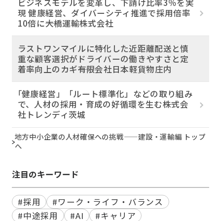
ビジネスモデルを変革し、下請け比率3％を実
現 健康経営、ダイバーシティ推進で採用倍率
10倍に――大橋運輸株式会社
ラストワンマイルに特化した近距離配送と慎
重な顧客選択がドライバーの働きやすさと定
着率向上のカギ――有限会社日本軽貨物庄内
｢健康経営」「ルート標準化」などの取り組み
で、人材の採用・育成の好循環を生む――株式会
社トレンディ茨城
地方中小企業の人材確保への挑戦——建設・運輸編 トップ
へ
注目のキーワード
#採用
#ワーク・ライフ・バランス
#中途採用
#AI
#キャリア