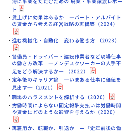
滑に事業をたたむための 廃業・事業譲渡レポー
ト
賃上げに効果はあるか ―パート・アルバイト
の賃金から考える経営戦略の再構築（2024）
進む機械化・自動化 変わる働き方 （2023）
警備員・ドライバー・建設作業者など現場仕事
の働き方改革 ―ノンデスクワーカーの人手不
足をどう解決するか― （2022）
定年後のキャリア論 ─いまある仕事に価値を
見出す─（2021）
職場のハラスメントを解析する（2020）
労働時間によらない固定報酬支払いは労働時間
や賃金にどのような影響を与えるか（2020）
再雇用か、転職か、引退か ー「定年前後の働