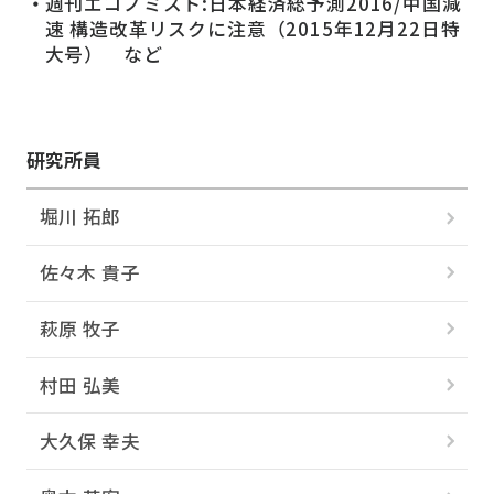
週刊エコノミスト:日本経済総予測2016/中国減
速 構造改革リスクに注意（2015年12月22日特
大号） など
研究所員
堀川 拓郎
佐々木 貴子
萩原 牧子
村田 弘美
大久保 幸夫