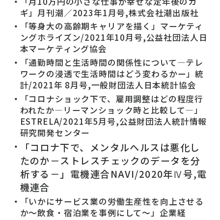
「月10万円の小さな仕事が幸せな定年後のカ
ギ」月刊潮／2023年1月号,株式会社潮出版社
「等身大の高齢期キャリアを描く」マーケティ
ングホライズン/2021年10月号,公益社団法人日
本マーケティング協会
「通勤時間と生活時間の関係性について―テレ
ワークの浸透で生活時間はどう変わるかー」統
計/2021年 8月号,一般財団法人日本統計協会
「コロナショック下で、雇用調整はどの程度行
われたか―リーマンショック時と比較して―」
ESTRELA/2021年5月号,公益財団法人統計情報
研究開発センター
「コロナ下で、メンタルヘルスは悪化し
たのか－ストレスチェックのデータを分
析する－」電機連合NAVI/2020年Ⅳ号,電
機連合
「いかにサービス業の労働生産性を向上させる
か〜飲食・宿泊業を事例にして〜」企業経