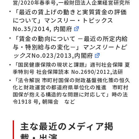
営/2020年春季号,一般財団法人企業経営研究所
「最近の賃上げの動きと実質賃金の評価
について」マンスリー・トピックス
No.35/2014, 内閣府
「賃金の動向について －最近の所定内給
与・特別給与の変化－」
マンスリートピ
ックス
No.023/2013,内閣府
「国民健康保険の現状と課題」週刊社会保障 夏
季特別号 社会保障読本 No.2690/2012,法研
「法令解説 市町村国保の財政基盤強化策の恒久
化と財政運営の都道府県単位化の推進 市町村
国保が抱える構造的な問題に対応して」時の法
令1918 号, 朝陽会 など
主な最近のメディア掲
載・出演