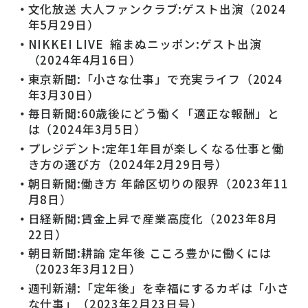
文化放送 大人ファンクラブ:ゲスト出演（2024
年5月29日）
NIKKEI LIVE 縮まぬニッポン:ゲスト出演
（2024年4月16日）
東京新聞
:
「小さな仕事」で充実ライフ（
2024
年
3
月
30
日）
毎日新聞:
60
歳後にどう働く「適正な報酬」と
は（
2024
年
3
月
5
日）
プレジデント:定年1年目が楽しくなる仕事と働
き方の選び方（2024年2月29日号）
朝日新聞:働き方 年齢区切りの限界（2023年11
月8日）
日経新聞:賃金上昇で産業高度化（2023年8月
22日）
朝日新聞:耕論 定年後 こころ豊かに働くには
（2023年3月12日）
週刊新潮:「定年後」を幸福にするカギは「小さ
な仕事」（2023年2月23日号）