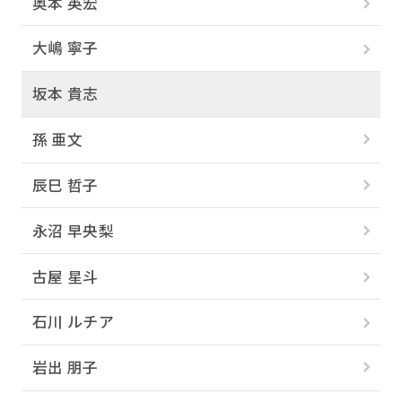
奥本 英宏
大嶋 寧子
坂本 貴志
孫 亜文
辰巳 哲子
永沼 早央梨
古屋 星斗
石川 ルチア
岩出 朋子