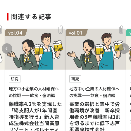
関連する記事
研究
研究
地方中小企業の人材確保へ
地方中小企業の人材確保へ
の挑戦——飲食・宿泊編
の挑戦——飲食・宿泊編
離職率4.2%を実現した
事業の選択と集中で労
「総支配人が1年間直
働環境が改善 新卒採
接指導を行う」新人育
用者の3年離職率は1割
成法――株式会社当間高原
を切るまでに低下――志戸
リゾート・ベルナティ
平温泉株式会社