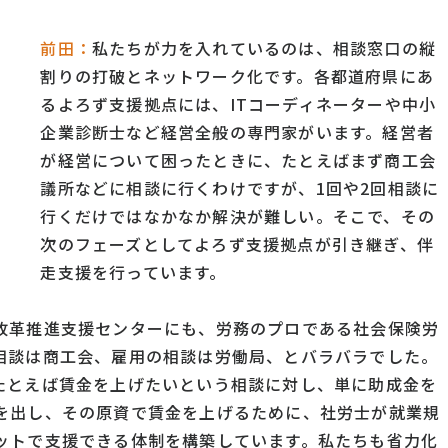
前田：
私たちが力を入れているのは、相談窓口の縦
割りの打破とネットワーク化です。各都道府県にあ
るよろず支援拠点には、ITコーディネーターや中小
企業診断士など経営全般の専門家がいます。経営者
が経営について困ったときに、たとえばまず商工会
議所などに相談に行くわけですが、1回や2回相談に
行くだけではなかなか解決が難しい。そこで、その
次のフェーズとしてよろず支援拠点が引き継ぎ、伴
走支援を行っています。
改革推進支援センターにも、労務のプロである社会保険労
相談は商工会、雇用の相談は労働局、とバラバラでした。
たとえば賃金を上げたいという相談に対し、単に助成金を
を出し、その原資で賃金を上げるために、社労士が就業規
ットで支援できる体制を構築しています。私たちも省力化