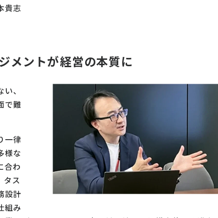
本貴志
ジメントが経営の本質に
ない、
面で難
り一律
多様な
に合わ
。タス
務設計
仕組み