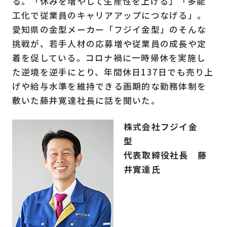
る。「休みを増やして生産性を上げる」「多能
工化で従業員のキャリアアップにつなげる」。
愛知県の金型メーカー「フジイ金型」のそんな
挑戦が、若手人材の応募増や従業員の成長や定
着を促している。コロナ禍に一時帰休を実施し
た逆境を逆手にとり、年間休日137日でも売り上
げや給与水準を維持できる画期的な勤務体制を
敷いた藤井寛達社長に話を聞いた。
株式会社フジイ金
型
代表取締役社長 藤
井寛達氏