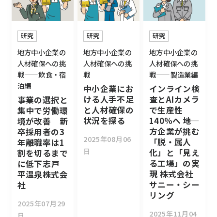
研究
研究
研究
地方中小企業の
地方中小企業の
地方中小企業の
人材確保への挑
人材確保への挑
人材確保への挑
戦——飲食・宿
戦
戦——製造業編
泊編
中小企業にお
インライン検
ける人手不足
査とAIカメラ
事業の選択と
と人材確保の
で生産性
集中で労働環
状況を探る
140％へ ――地
境が改善 新
方企業が挑む
卒採用者の3
2025年08月06
「脱・属人
年離職率は1
日
化」と「見え
割を切るまで
る工場」の実
に低下――志戸
現 ――株式会社
平温泉株式会
サニー・シー
社
リング
2025年07月29
2025年11月04
日