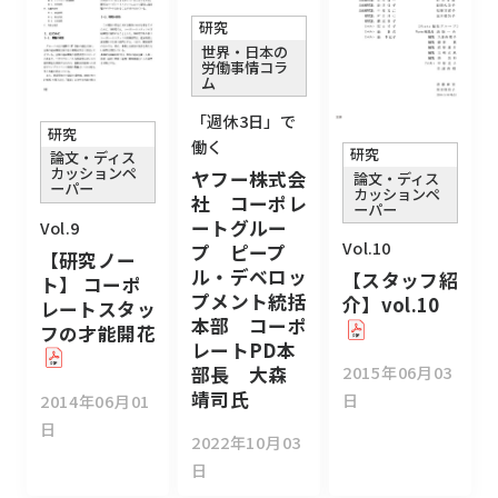
研究
世界・日本の
労働事情コラ
ム
「週休3日」で
研究
働く
研究
論文・ディス
カッションペ
ヤフー株式会
論文・ディス
ーパー
カッションペ
社 コーポレ
ーパー
ートグルー
Vol.9
Vol.10
プ ピープ
【研究ノー
ル・デベロッ
【スタッフ紹
ト】 コーポ
プメント統括
介】vol.10
レートスタッ
本部 コーポ
フの才能開花
レートPD本
2015年06月03
部長 大森
靖司氏
日
2014年06月01
日
2022年10月03
日