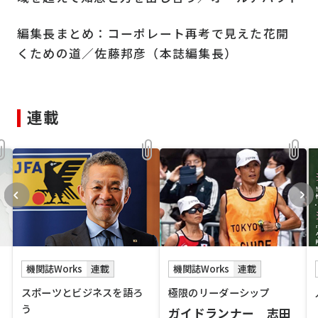
編集長まとめ：コーポレート再考で見えた花開
くための道／佐藤邦彦（本誌編集長）
連載
機関誌Works
連載
機関誌Works
連載
スポーツとビジネスを語ろ
極限のリーダーシップ
う
ガイドランナー 志田