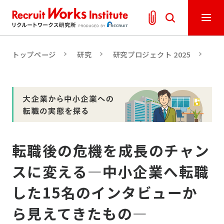
トップページ
研究
研究プロジェクト 2025
人
転職後の危機を成長のチャン
スに変える―中小企業へ転職
した15名のインタビューか
ら見えてきたもの―