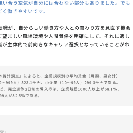
競い合う空気が自分には合わない部分もありました。でも
ごく働きやすいです。
転職が、自分らしい働き方や人との関わり方を見直す機会
て望ましい職場環境や人間関係を明確にして、それに適し
職が主体的で前向きなキャリア選択となっていることがわ
基本統計調査」によると、企業規模別の平均賃金（月額、男女計）
～999人）323.1千円、小企業（10～99人）299.3千円である。
れば、完全週休2日制の導入率は、企業規模1000人以上が68.1％、
～99人が52.5％である。
計調査」