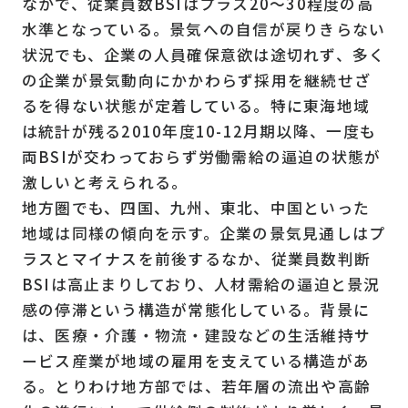
なかで、従業員数BSIはプラス20〜30程度の高
水準となっている。景気への自信が戻りきらない
状況でも、企業の人員確保意欲は途切れず、多く
の企業が景気動向にかかわらず採用を継続せざ
るを得ない状態が定着している。特に東海地域
は統計が残る2010年度10-12月期以降、一度も
両BSIが交わっておらず労働需給の逼迫の状態が
激しいと考えられる。
地方圏でも、四国、九州、東北、中国といった
地域は同様の傾向を示す。企業の景気見通しはプ
ラスとマイナスを前後するなか、従業員数判断
BSIは高止まりしており、人材需給の逼迫と景況
感の停滞という構造が常態化している。背景に
は、医療・介護・物流・建設などの生活維持サ
ービス産業が地域の雇用を支えている構造があ
る。とりわけ地方部では、若年層の流出や高齢