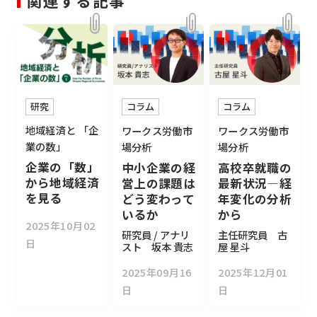
関連する記事
研究
コラム
コラム
地域経済と 「企
ワークス労働市
ワークス労働市
業の数」
場分析
場分析
企業の「数」
中小企業の経
高校卒就職の
から地域経済
営上の課題は
最新状況―経
を見る
どう変わって
年変化の分析
いるか
から
2025年10月02
研究員 / アナリ
主任研究員 古
日
スト 坂本 貴志
屋 星斗
2025年09月16
2025年12月01
日
日