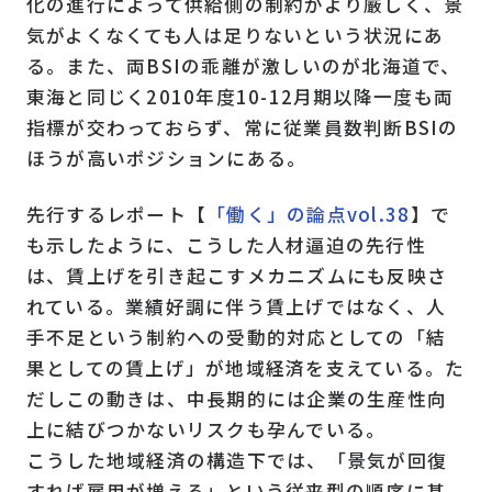
化の進行によって供給側の制約がより厳しく、景
気がよくなくても人は足りないという状況にあ
る。また、両BSIの乖離が激しいのが北海道で、
東海と同じく2010年度10-12月期以降一度も両
指標が交わっておらず、常に従業員数判断BSIの
ほうが高いポジションにある。
先行するレポート【
「働く」の論点vol.38
】で
も示したように、こうした人材逼迫の先行性
は、賃上げを引き起こすメカニズムにも反映さ
れている。業績好調に伴う賃上げではなく、人
手不足という制約への受動的対応としての「結
果としての賃上げ」が地域経済を支えている。た
だしこの動きは、中長期的には企業の生産性向
上に結びつかないリスクも孕んでいる。
こうした地域経済の構造下では、「景気が回復
すれば雇用が増える」という従来型の順序に基