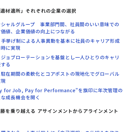
2 「適材適所」それぞれの企業の選択
ンシャルグループ 事業部門間、社員間のいい意味での
材価値、企業価値の向上につながる
 手挙げ制による人事異動を基本に社員のキャリア形成
同時に実現
 ジョブローテーションを基盤とし一人ひとりのキャリ
援する
 駐在期間の柔軟化とコアポストの現地化でグローバル
実現
for Job, Pay for Performance”を旗印に年次管理の
たな成長機会を開く
 葛󠄀藤を乗り越える アサインメントからアラインメント