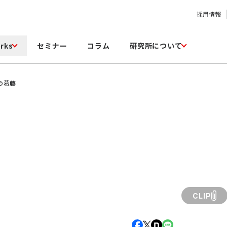
採用情報
rks
セミナー
コラム
研究所について
葛󠄀藤
CLIP