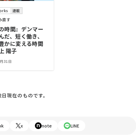
rks
連載
み直す
の時間』デンマー
んだ、短く働き、
豊かに変える時間
上 陽子
3月31日
22日現在のものです。
ok
x
note
LINE