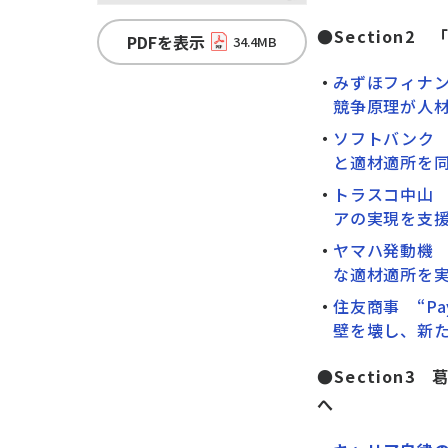
●Section
PDFを表示
34.4MB
みずほフィナ
競争原理が人
ソフトバンク
と適材適所を
トラスコ中山
アの実現を支
ヤマハ発動機
な適材適所を
住友商事 “Pay 
壁を壊し、新
●Section3
へ