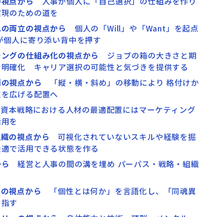
の視点から
人事が個人に「自己選択」の仕組みを作り
実現のための道を
思の両立の視点から
個人の「Will」や「Want」を起点
が個人に寄り添い背中を押す
チングの仕組み化の視点から
ジョブの箱の大きさと期
を明確化 キャリア選択の可能性と気づきを提供する
消の視点から
「縦・横・斜め」の移動により 格付けか
性を広げる配置へ
資本戦略における人材の最適配置にはマーケティング
活用を
組織の視点から
可視化されていないスキルや経験を掘
最適で活用できる状態を作る
から
経営と人事の間の溝を埋め パーパス・戦略・組織
よ
ィの視点から
「個性とは何か」を言語化し、「同魂異
目指す