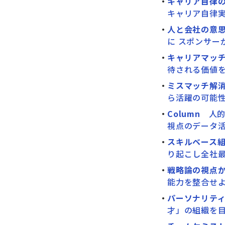
キャリア自律
キャリア自律
人と会社の意
に スポンサー
キャリアマッ
待される価値
ミスマッチ解
ら活躍の可能
Column
人的
視点のデータ
スキルベース
り起こし全社
戦略論の視点
能力を整合せ
パーソナリテ
才」の組織を