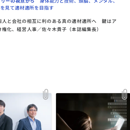
トリーの視点から
身体能力と技術、頭脳、メンタル、
てを見て適材適所を目指す
個人と会社の相互に利のある真の適材適所へ 鍵はア
分権化、経営人事／佐々木貴子（本誌編集長）