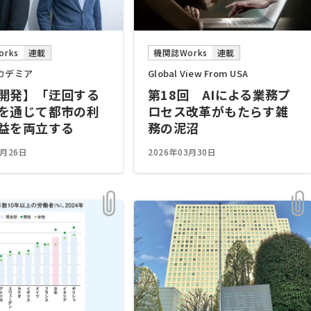
rks
連載
機関誌Works
連載
カデミア
Global View From USA
開発】「迂回する
第18回 AIによる業務プ
を通じて都市の利
ロセス改革がもたらす雑
益を両立する
務の泥沼
3月26日
2026年03月30日