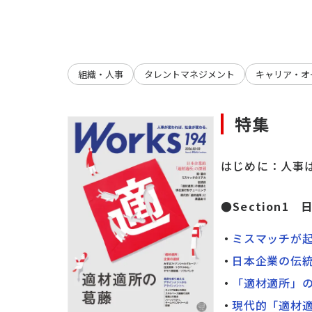
組織・人事
タレントマネジメント
キャリア・オ
特集
はじめに：人事
●Section
ミスマッチが
日本企業の伝
「適材適所」
現代的「適材