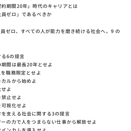
用契約期間20年」時代のキャリアとは
正社員ゼロ」であるべきか
2 正社員ゼロ、すべての人が能力を磨き続ける社会へ。9 の
する6の提言
約の期間は最長20年とせよ
の人を職務限定とせよ
ローカルから始めよ
廃止せよ
止を禁止せよ
力を可視化せよ
き方を支える社会に関する3の提言
ノロジーの力で人をつまらない仕事から解放せよ
ックインカムを導入せよ