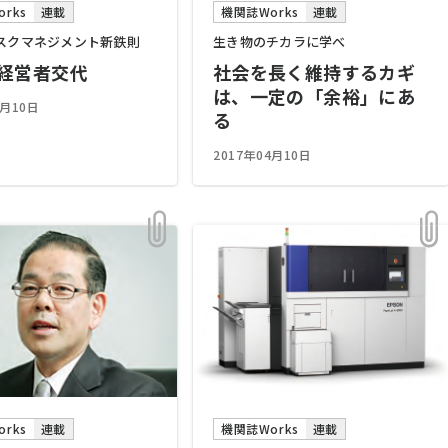
rks
連載
機関誌Works
連載
スクマネジメント新鉄則
生き物のチカラに学べ
経営者交代
社会を長く維持するカギ
は、一定の「余裕」にあ
4月10日
る
2017年04月10日
rks
連載
機関誌Works
連載