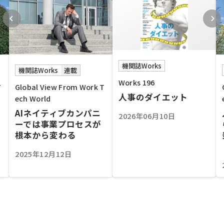
機関誌Works
機関誌Works
連載
Works 196
T
Global View From Work T
人事のダイエット
ech World
AIネイティブカンパニ
2026年06月10日
ーでは事業プロセスが
根本から変わる
2025年12月12日