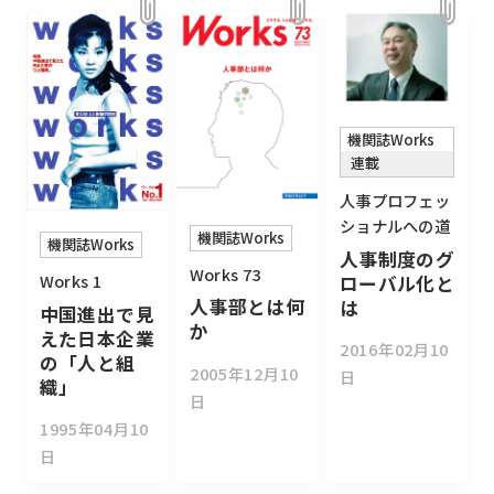
機関誌Works
連載
人事プロフェッ
ショナルへの道
機関誌Works
機関誌Works
人事制度のグ
Works 73
Works 1
ローバル化と
人事部とは何
は
中国進出で見
か
えた日本企業
2016年02月10
の「人と組
2005年12月10
日
織」
日
1995年04月10
日