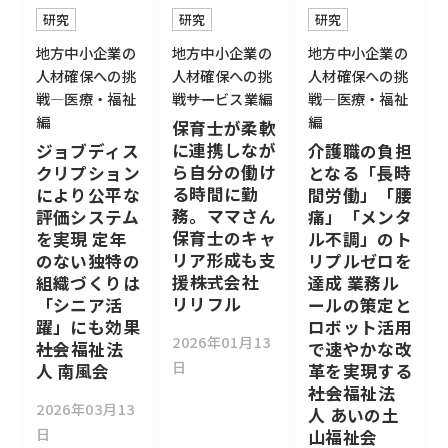
研究
研究
研究
地方中小企業の
地方中小企業の
地方中小企業の
人材確保への挑
人材確保への挑
人材確保への挑
戦―医療・福祉
戦――サービス業編
戦―医療・福祉
編
編
保育士が柔軟
に連携しなが
ジョブディス
介護職の負担
ら自分の働け
クリプション
となる「長時
る時間に勤
により公平な
間労働」「腰
務。ママさん
評価システム
痛」「メンタ
保育士のキャ
を実現 定年
ル不調」のト
リア形成も支
のない独特の
リプルゼロを
援――株式会社
組織づくりは
達成 業務ル
リリフル
「シニア活
ールの策定と
躍」にも効果
ロボット活用
2026年01月13
――社会福祉法
で速やかな改
日
人 南風会
革を実現する
――社会福祉法
2026年03月13
人 あいの土
日
山福祉会