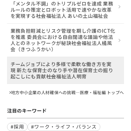
「メンタル不調」のトリプルゼロを達成 業務
ルールの策定とロボット活用で速やかな改革
を実現する――社会福祉法人 あいの土山福祉会
業務負担軽減とリスク管理を期し介護のICT化
を推進 委員会における自由闊達な議論や他法
人とのネットワークが秘訣――社会福祉法人橘風
会（きつふうかい）
チームジョブにより多様で柔軟な働き方を実
現 新たな保育士のなり手や潜在保育士の掘り
起こしにも貢献――社会福祉法人明育
地方中小企業の人材確保への挑戦―医療・福祉編 トップへ
注目のキーワード
#採用
#ワーク・ライフ・バランス