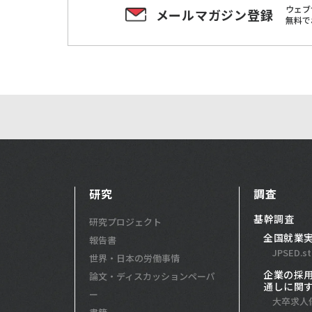
ウェブ
メールマガジン登録
無料で
研究
調査
基幹調査
研究プロジェクト
全国就業
報告書
JPSED.st
世界・日本の労働事情
企業の採
論文・ディスカッションペーパ
通しに関
ー
大卒求人