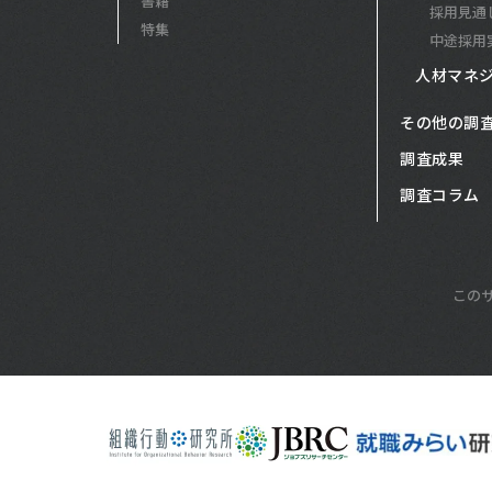
書籍
採用見通
特集
中途採用
人材マネ
その他の調
調査成果
調査コラム
この