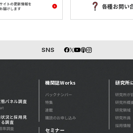
サイトの更新情報を
各種お問い
お届けします
SNS
機関誌Works
研究所
バックナンバー
研究所が
実態パネル調査
特集
研究所概
at
連載
研究領域
用状況と採用見
購読のお申し込み
研究所員
する調査
採用情報
倍率調査
セミナー