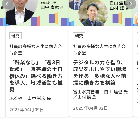
研究
研究
社員の多様な人生に向き合
社員の多様な人生に向き合
う企業
う企業
「残業なし」「週3日
デジタルの力を借り、
勤務」「販売職の土日
成果を出しやすい職場
祝休み」――選べる働き方
を作る 多様な人材前
を導入、地域活動も推
提に働き方を構築
奨
富士水質管理 白山 達也 氏
／山村 誠 氏
ふくや 山中 崇彦 氏
2025年04月02日
2025年04月09日