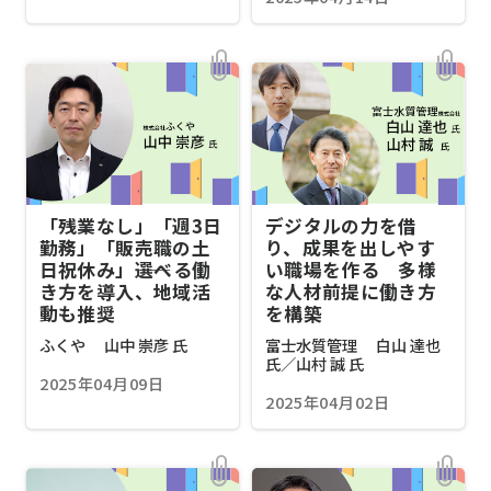
「残業なし」「週3日
デジタルの力を借
勤務」「販売職の土
り、成果を出しやす
日祝休み」――選べる働
い職場を作る 多様
き方を導入、地域活
な人材前提に働き方
動も推奨
を構築
ふくや 山中 崇彦 氏
富士水質管理 白山 達也
氏／山村 誠 氏
2025年04月09日
2025年04月02日