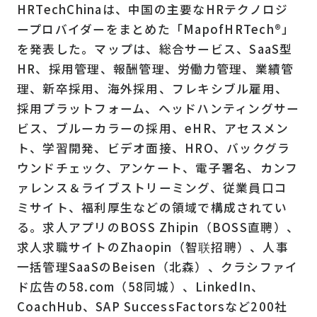
HRTechChinaは、中国の主要なHRテクノロジ
ープロバイダーをまとめた「MapofHRTech®」
を発表した。マップは、総合サービス、SaaS型
HR、採用管理、報酬管理、労働力管理、業績管
理、新卒採用、海外採用、フレキシブル雇用、
採用プラットフォーム、ヘッドハンティングサー
ビス、ブルーカラーの採用、eHR、アセスメン
ト、学習開発、ビデオ面接、HRO、バックグラ
ウンドチェック、アンケート、電子署名、カンフ
ァレンス＆ライブストリーミング、従業員口コ
ミサイト、福利厚生などの領域で構成されてい
る。求人アプリのBOSS Zhipin（BOSS直聘）、
求人求職サイトのZhaopin（智联招聘）、人事
一括管理SaaSのBeisen（北森）、クラシファイ
ド広告の58.com（58同城）、LinkedIn、
CoachHub、SAP SuccessFactorsなど200社