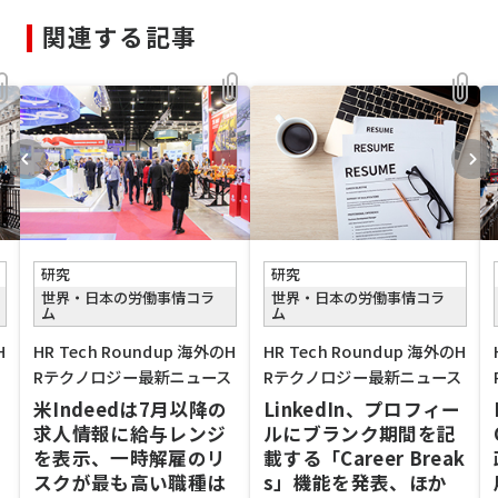
関連する記事
研究
研究
世界・日本の労働事情コラ
世界・日本の労働事情コラ
ム
ム
H
HR Tech Roundup 海外のH
HR Tech Roundup 海外のH
ス
Rテクノロジー最新ニュース
Rテクノロジー最新ニュース
米Indeedは7月以降の
LinkedIn、プロフィー
国
求人情報に給与レンジ
ルにブランク期間を記
を表示、一時解雇のリ
載する「Career Break
スクが最も高い職種は
s」機能を発表、ほか