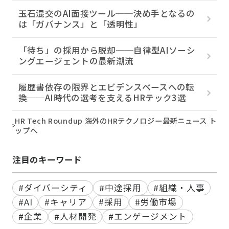
玉石混交のAI面接ツール──決め手となるの
は「ガバナンス」と「透明性」
「待ち」の採用から脱却──自律型AIソーシ
ングエージェントの最新潮流
履歴書依存の限界とエビデンスベースへの転
換──AI時代の選考を支えるHRテック3選
HR Tech Roundup 海外のHRテクノロジー最新ニュース ト
ップへ
注目のキーワード
#ダイバーシティ
#中途採用
#組織・人事
#AI
#キャリア
#採用
#労働市場
#企業
#人材開発
#エンゲージメント