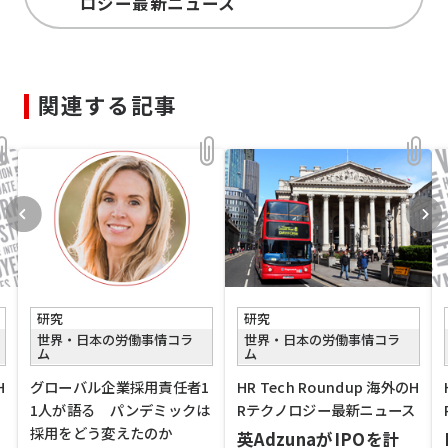
ロジー最新ニュース
関連する記事
研究
研究
世界・日本の労働事情コラ
世界・日本の労働事情コラ
ム
ム
H
グローバル企業採用責任者1
HR Tech Roundup 海外のH
ス
1人が語る パンデミックは
Rテクノロジー最新ニュース
採用をどう変えたのか
ー
英AdzunaがIPOを計