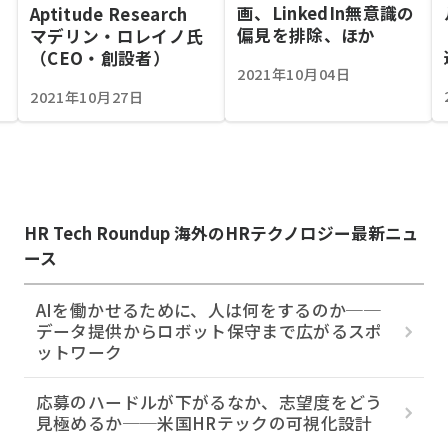
画、LinkedIn無意識の
Aptitude Research
験
偏見を排除、ほか
マデリン・ロレイノ氏
（CEO・創設者）
2021年10月04日
2021年10月27日
HR Tech Roundup 海外のHRテクノロジー最新ニュ
ース
AIを働かせるために、人は何をするのか──
データ提供からロボット保守まで広がるスポ
ットワーク
応募のハードルが下がるなか、志望度をどう
見極めるか──米国HRテックの可視化設計