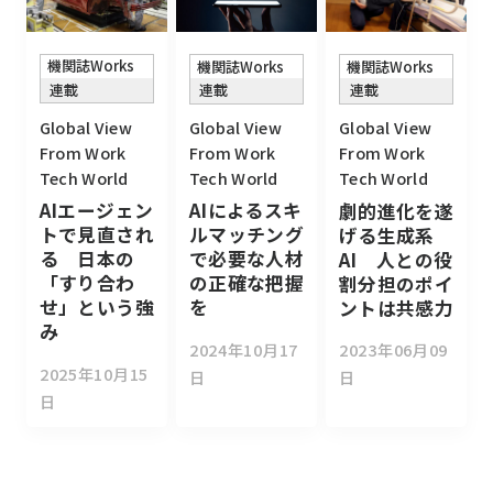
機関誌Works
機関誌Works
機関誌Works
連載
連載
連載
Global View
Global View
Global View
From Work
From Work
From Work
Tech World
Tech World
Tech World
AIエージェン
AIによるスキ
劇的進化を遂
トで見直され
ルマッチング
げる生成系
る 日本の
で必要な人材
AI 人との役
「すり合わ
の正確な把握
割分担のポイ
せ」という強
を
ントは共感力
み
2024年10月17
2023年06月09
2025年10月15
日
日
日