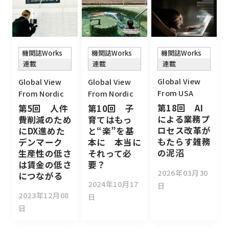
機関誌Works
機関誌Works
機関誌Works
連載
連載
連載
Global View
Global View
Global View
From USA
From Nordic
From Nordic
第18回 AI
第10回 子
第5回 人件
による業務プ
育てはもっ
費削減のため
ロセス改革が
と“楽”を基
にDX進めた
もたらす雑務
本に 本当に
デンマーク
の泥沼
それって必
生産性の低さ
要？
は賃金の低さ
2026年03月30
につながる
2024年10月17
日
2023年12月08
日
日