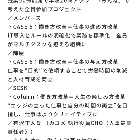
残業50％削減で年収20％アップ 「みんな」で
考えた全員参加プロジェクト
／メンバーズ
・CASE 5：働き方改革＝仕事の進め方改革
IT導入とルールの明確化で業務を標準化 全員
がマルチタスクを担える組織に
／陣屋
・CASE 6：働き方改革＝仕事の与え方改革
仕事を“目的”で依頼することで労働時間の削減
と人材育成を両立
／SCSK
・Column：働き方改革＝人生の楽しみ方改革
“エッジの立った仕事と自分の時間の両立”を目
指し、仕事はよりクリエイティブに
／有沢正人氏 （カゴメ 執行役員CHO〈人事最高
責任者〉）