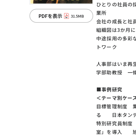
ひとりの社員の
業所
PDFを表示
31.5MB
会社の成長と社
組織図は3か月
中途採用の多彩
トワーク
人事部はいま再
学部助教授 一
■事例研究
＜テーマ別ケー
目標管理制度 
る 日本タンデ
特別研究員制度
室」を導入 