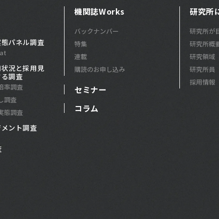
機関誌Works
研究所
バックナンバー
研究所が
実態パネル調査
特集
研究所概
at
連載
研究領域
用状況と採用見
購読のお申し込み
研究所員
する調査
採用情報
倍率調査
セミナー
し調査
コラム
実態調査
ジメント調査
査