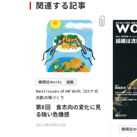
関連する記事
機関誌Works
連載
Next Issues of HR With コロナの
共創の場づくり
第8回 食志向の変化に見
る強い危機感
2022年08月10日
機関誌Wo