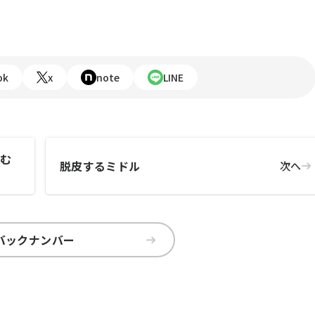
ok
x
note
LINE
生む
脱皮するミドル
次へ
バックナンバー