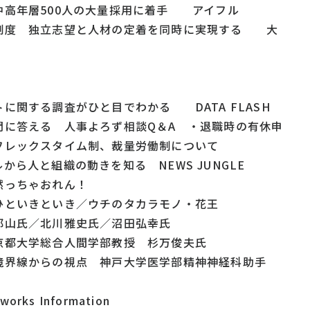
中高年層500人の大量採用に着手 アイフル
制度 独立志望と人材の定着を同時に実現する 大
に関する調査がひと目でわかる DATA FLASH
問に答える 人事よろず相談Q＆A ・退職時の有休申
フレックスタイム制、裁量労働制について
から人と組織の動きを知る NEWS JUNGLE
黙っちゃおれん！
ひといきといき／ウチのタカラモノ・花王
山氏／北川雅史氏／沼田弘幸氏
京都大学総合人間学部教授 杉万俊夫氏
境界線からの視点 神戸大学医学部精神神経科助手
works Information