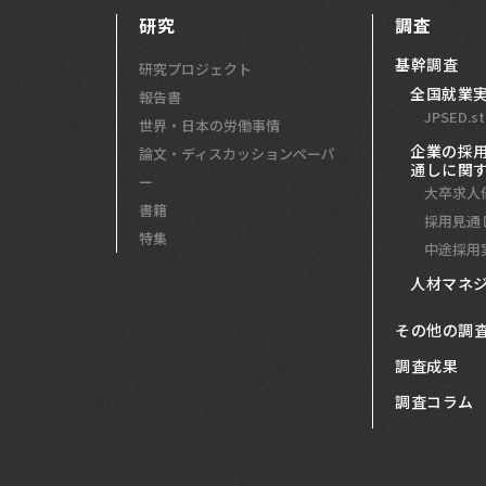
研究
調査
基幹調査
研究プロジェクト
全国就業
報告書
JPSED.st
世界・日本の労働事情
企業の採
論文・ディスカッションペーパ
通しに関
ー
大卒求人
書籍
採用見通
特集
中途採用
人材マネ
その他の調
調査成果
調査コラム