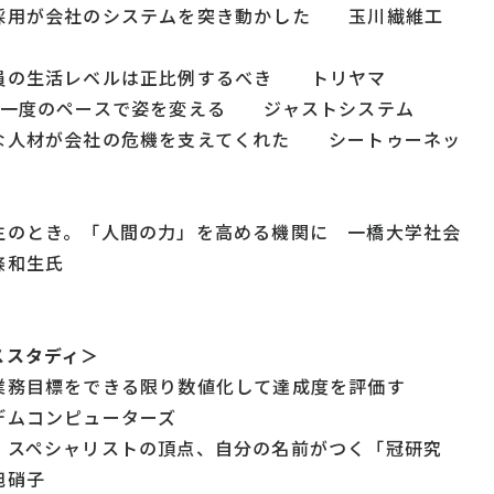
採用が会社のシステムを突き動かした 玉川繊維工
員の生活レベルは正比例するべき トリヤマ
に一度のペースで姿を変える ジャストシステム
な人材が会社の危機を支えてくれた シートゥーネッ
生のとき。「人間の力」を高める機関に 一橋大学社会
條和生氏
ススタディ＞
業務目標をできる限り数値化して達成度を評価す
ムコンピューターズ
 スペシャリストの頂点、自分の名前がつく「冠研究
旭硝子