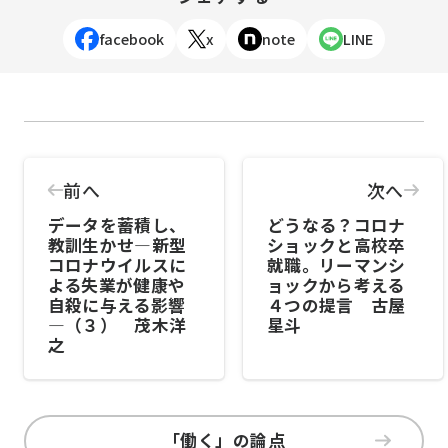
facebook
x
note
LINE
前へ
次へ
データを蓄積し、
どうなる？コロナ
教訓生かせ―新型
ショックと高校卒
コロナウイルスに
就職。リーマンシ
よる失業が健康や
ョックから考える
自殺に与える影響
４つの提言 古屋
―（３） 茂木洋
星斗
之
「働く」の論点