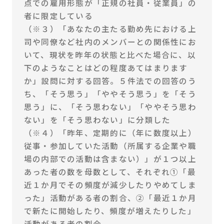
点での雇用形態が「正規の社員・従業員」の
者に限定している
（※３）「あなたの主たる勤め先における上
司や同僚など社内のメンバーとの関係性にお
いて、現状を昨年の状態と比べた場合に、以
下のようなことはどの程度あてはまります
か」設問に対する回答。５件法での回答のう
ち、「そう思う」「ややそう思う」を「そう
思う」に、「そう思わない」「ややそう思わ
ない」を「そう思わない」に分類した
（※４）「昨年、定期的に（年に数度以上）
従事・参加していた活動（所属する企業や職
場の内部での活動は含まない）」が１つ以上
あった者の数を母数として、それぞれ①「最
近１か月でその頻度が減少したりやめてしま
った」活動がある者の割合、②「最近１か月
で新たに開始したり、頻度が増えたりした」
活動がある者の割合