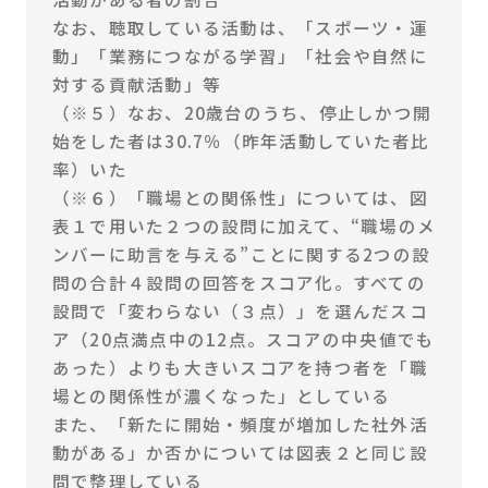
なお、聴取している活動は、「スポーツ・運
動」「業務につながる学習」「社会や自然に
対する貢献活動」等
（※５）なお、20歳台のうち、停止しかつ開
始をした者は30.7％（昨年活動していた者比
率）いた
（※６）「職場との関係性」については、図
表１で用いた２つの設問に加えて、“職場のメ
ンバーに助言を与える”ことに関する2つの設
問の合計４設問の回答をスコア化。すべての
設問で「変わらない（３点）」を選んだスコ
ア（20点満点中の12点。スコアの中央値でも
あった）よりも大きいスコアを持つ者を「職
場との関係性が濃くなった」としている
また、「新たに開始・頻度が増加した社外活
動がある」か否かについては図表２と同じ設
問で整理している