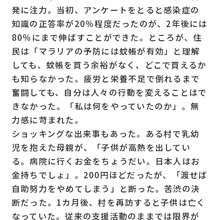
発に注力。当初、アンケートをとると感染症の
知識の正答率が20％程度だったのが、2年後には
80％にまで伸ばすことができた。ところが、住
民は「マラリアの予防には蚊帳が有効」と理解
しても、蚊帳を買う余裕がなく、どこで買えるか
も知らなかった。疲労と栄養不足で倒れるまで
奮闘しても、自分は人々の行動を変えることはで
きなかった。「私は何をやっていたのか」。無
力感に苛まれた。
ショッキングな出来事もあった。ある村で乳幼
児を抱えた母親が、「子供が高熱を出してい
る。病院に行くお金をちょうだい。日本人はお
金持ちでしょ」。200円ほどだったが、「渡せば
自助努力をやめてしまう」と断った。苦渋の決
断だった。1カ月後、村を再訪すると子供は亡く
なっていた。従来の支援活動のままでは限界が