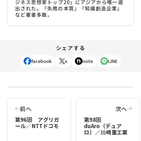
ジネス思想家トップ20」にアジアから唯一選
出された。『失敗の本質』『知識創造企業』
など著書多数。
シェアする
facebook
x
note
LINE
前へ
次へ
第96回 アグリガ
第98回
ール／NTTドコモ
duAro（デュア
ロ）／川崎重工業