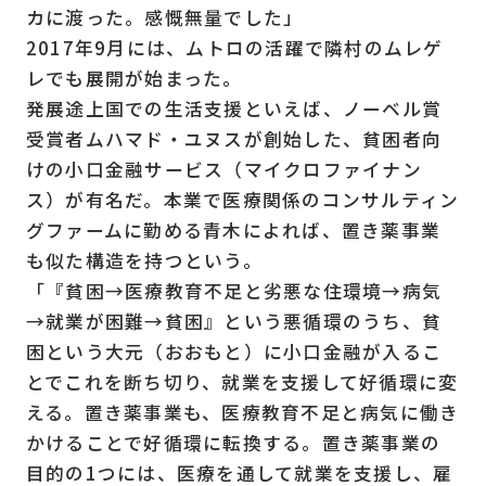
カに渡った。感慨無量でした」
2017年9月には、ムトロの活躍で隣村のムレゲ
レでも展開が始まった。
発展途上国での生活支援といえば、ノーベル賞
受賞者ムハマド・ユヌスが創始した、貧困者向
けの小口金融サービス（マイクロファイナン
ス）が有名だ。本業で医療関係のコンサルティン
グファームに勤める青木によれば、置き薬事業
も似た構造を持つという。
「『貧困→医療教育不足と劣悪な住環境→病気
→就業が困難→貧困』という悪循環のうち、貧
困という大元（おおもと）に小口金融が入るこ
とでこれを断ち切り、就業を支援して好循環に変
える。置き薬事業も、医療教育不足と病気に働き
かけることで好循環に転換する。置き薬事業の
目的の1つには、医療を通して就業を支援し、雇