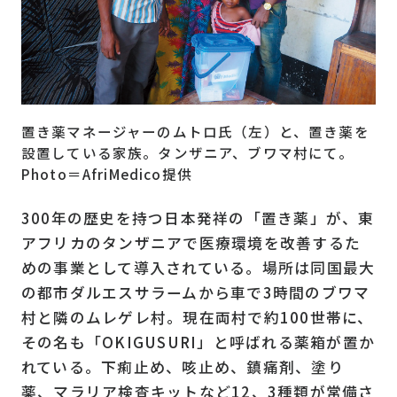
置き薬マネージャーのムトロ氏（左）と、置き薬を
設置している家族。タンザニア、ブワマ村にて。
Photo＝AfriMedico提供
300年の歴史を持つ日本発祥の「置き薬」が、東
アフリカのタンザニアで医療環境を改善するた
めの事業として導入されている。場所は同国最大
の都市ダルエスサラームから車で3時間のブワマ
村と隣のムレゲレ村。現在両村で約100世帯に、
その名も「OKIGUSURI」と呼ばれる薬箱が置か
れている。下痢止め、咳止め、鎮痛剤、塗り
薬、マラリア検査キットなど12、3種類が常備さ