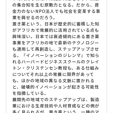
の集合知を生む原動力となる。だから、資
金力のないNPO法人でも社会を変革する事
業を興せるのだろう。
置き薬という、日本が歴史的に蓄積した知
がアフリカで発展的に活用されている点も
興味深い。日本では衰退傾向にある置き薬
事業をアフリカの地で最新のテクノロジー
も適用して再創造し、ステップアップさせ
る。『イノベーションのジレンマ』で知ら
れるハーバードビジネススクールのクレイ
トン・クリステンセン教授も、ある仕組み
についてそれ以上の発展に限界があって
も、ほかの地域の異なる文脈に置かれる
と、破壊的イノベーションが起きる可能性
を指摘している。
展開先の地域でのステップアップは、製造
業における生産技術や人材育成などの例が
多く見られるが、置き薬という、一種のマ