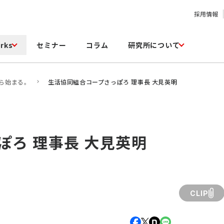
採用情報
rks
セミナー
コラム
研究所について
ら始まる。
生活協同組合コープさっぽろ 理事長 大見英明
ぽろ 理事長 大見英明
CLIP