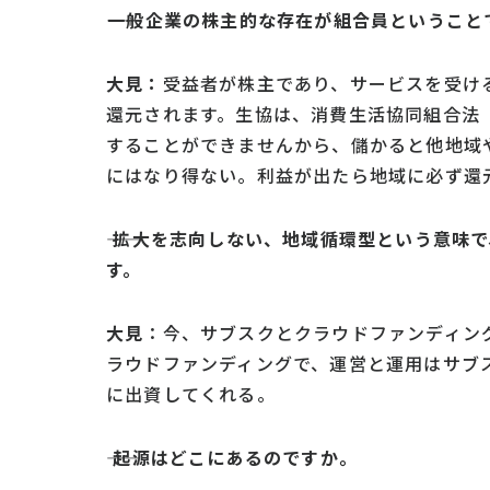
――一般企業の株主的な存在が組合員という
こと
大見：
受益者が株主であり、サービスを受け
還元されます。生協は、消費生活協同組合法（
することができませんから、儲かると他地域
にはなり得ない。利益が出たら地域に必ず還
―― 拡大を志向しない、地域循環型という意
味で
す。
大見
：今、サブスクとクラウドファンディン
ラウドファンディングで、運営と運用はサブ
に出資してくれる。
―― 起源はどこにあるのですか。