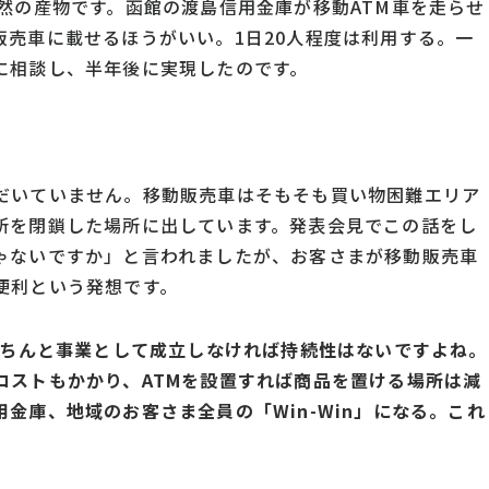
偶然の産物です。函館の渡島信用金庫が移動ATM車を走らせ
売車に載せるほうがいい。1日20人程度は利用する。一
に相談し、半年後に実現したのです。
だいていません。移動販売車はそもそも買い物困難エリア
所を閉鎖した場所に出しています。発表会見でこの話をし
ゃないですか」と言われましたが、お客さまが移動販売車
便利という発想です。
ちんと事業として成立しなければ持続性は
ないですよね。
コストもかかり、ATMを設
置すれば商品を置ける場所は減
用金庫、地域
のお客さま全員の「Win-Win」になる。これ
。