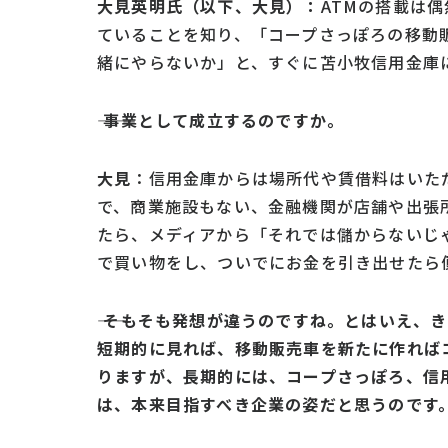
大見英明氏（以下、大見）：
ATMの搭載は
ていることを知り、「コープさっぽろの移動販
緒にやらないか」と、すぐに苫小牧信用金庫
―― 事業として成立するのですか。
大見
：信用金庫からは場所代や賃借料はいた
で、商業施設もない、金融機関が店舗や出張
たら、メディアから「それでは儲からないじ
で買い物をし、ついでにお金を引き出せたら
―― そもそも発想が違うのですね。とはいえ、
き
短期的に見れば、移動販売車
を新たに作れば
りますが、長
期的には、コープさっぽろ、信
は、
本来目指すべき企業の姿だと思うのです