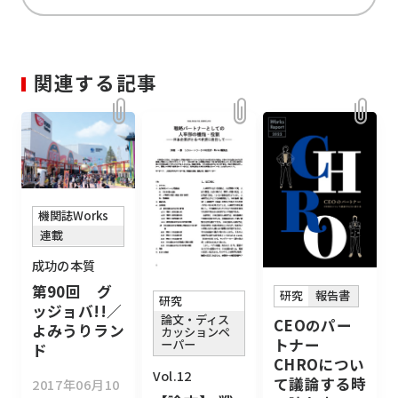
関連する記事
機関誌Works
連載
成功の本質
第90回 グ
研究
報告書
研究
ッジョバ!!／
論文・ディス
CEOのパー
よみうりラン
カッションペ
トナー
ーパー
ド
CHROについ
Vol.12
て議論する時
2017年06月10