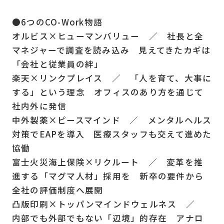
●6つのCO-Work物語
オルビス×ヒューマンバリュー ／ 社長と全
マネジャーで調査を読み込み 見えてきたカギは
「会社と従業員の絆」
楽天×リンクプレイス ／ 「人を育て、大事に
する」という理念 オフィスのあり方を通じて
社内外に発信
中外製薬×ピースマインド ／ メンタルヘルス
対策でEAPを導入 医療スタッフも交えて進めた
協働
富士火災海上保険×リクルート ／ 変革を推
進する「マグマ人材」採用を 新卒の要件から
全社の評価制度へ展開
凸版印刷×トッパンマインドウェルネス ／
内部でも外部でもない「辺境」的存在 アナロ