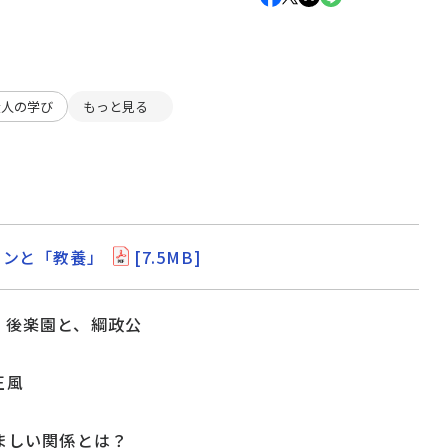
大人の学び
もっと見る
ソンと「教養」
[7.5MB]
、後楽園と、綱政公
正風
望ましい関係とは？