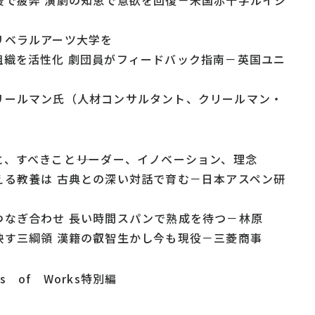
援で疲弊 演劇の知恵で意欲を回復－米国赤十字ルイジ
リベラルアーツ大学を
組織を活性化 劇団員がフィードバック指南－英国ユニ
リールマン氏（人材コンサルタント、クリールマン・
、すべきこと――リーダー、イノベーション、理念
える教養は 古典との深い対話で育む－日本アスペン研
つなぎ合わせ 長い時間スパンで熟成を待つ－林原
映す三綱領 漢籍の叡智生かし今も現役－三菱商事
s of Works特別編