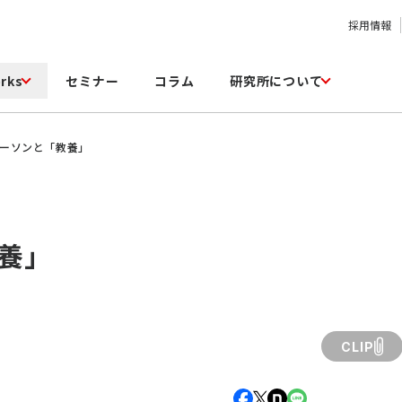
採用情報
rks
セミナー
コラム
研究所について
スパーソンと「教養」
養」
CLIP