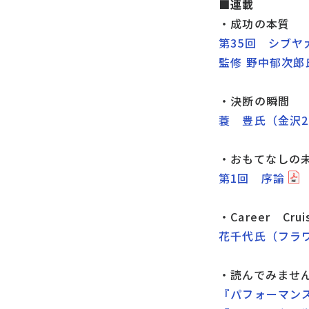
■連載
・成功の本質
第35回 シブヤ
監修 野中郁次
・決断の瞬間
蓑 豊氏（金沢
・おもてなしの
第1回 序論
・Career Crui
花千代氏（フラ
・読んでみませ
『パフォーマン