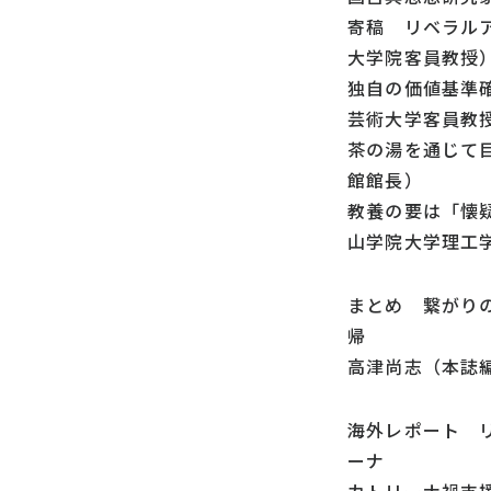
寄稿 リベラル
大学院客員教授
独自の価値基準
芸術大学客員教
茶の湯を通じて
館館長）
教養の要は「懐
山学院大学理工
まとめ 繋がり
帰
高津尚志（本誌
海外レポート リ
ーナ