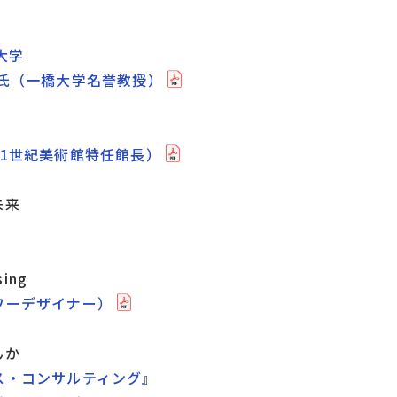
大学
郎氏（一橋大学名誉教授）
21世紀美術館特任館長）
未来
sing
ワーデザイナー）
んか
ス・コンサルティング』