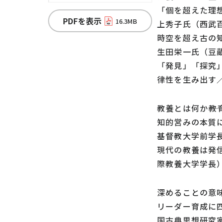
「個を超えた理
PDFを表示
16.3MB
上秀子氏（西武
時空を超え古の
生田栄一氏（豆
「発見」「探究
律性を生み出す
教養とは何か――
知的営みの本質に
基督教大学前学
現代の教養は発
際教養大学学長
深めることの意味
リーダー育成に
国古典思想研究