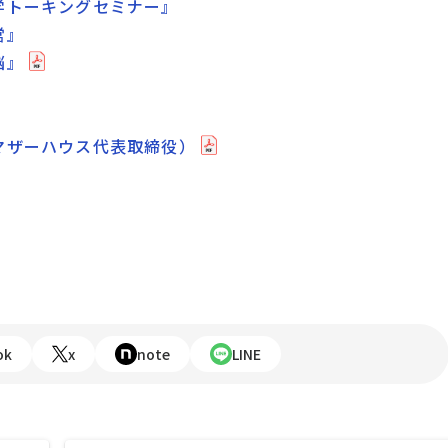
学トーキングセミナー』
営』
脳』
マザーハウス代表取締役）
ok
x
note
LINE