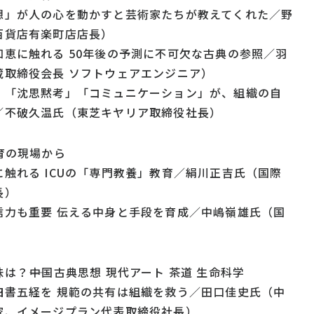
想」が人の心を動かすと芸術家たちが教えてくれた／野
百貨店有楽町店店長）
知恵に触れる 50年後の予測に不可欠な古典の参照／羽
蔵取締役会長 ソフトウェアエンジニア）
」「沈思黙考」「コミュニケーション」が、組織の自
／不破久温氏（東芝キヤリア取締役社長）
教育の現場から
触れる ICUの「専門教養」教育／絹川正吉氏（国際
長）
信力も重要 伝える中身と手段を育成／中嶋嶺雄氏（国
）
は？――中国古典思想 現代アート 茶道 生命科学
四書五経を 規範の共有は組織を救う／田口佳史氏（中
家、イメージプラン代表取締役社長）