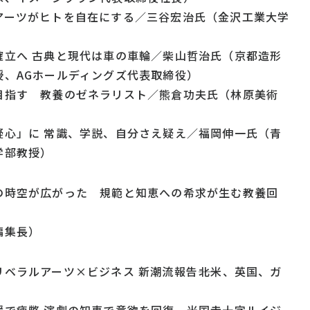
アーツがヒトを自在にする／三谷宏治氏（金沢工業大学
）
確立へ 古典と現代は車の車輪／柴山哲治氏（京都造形
授、AGホールディングズ代表取締役）
目指す 教養のゼネラリスト／熊倉功夫氏（林原美術
疑心」に 常識、学説、自分さえ疑え／福岡伸一氏（青
学部教授）
の時空が広がった 規範と知恵への希求が生む教養回
編集長）
ベラルアーツ×ビジネス 新潮流報告――北米、英国、ガ