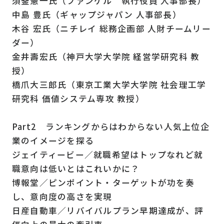
須釜憲一氏（ファンケル 執行役員 人事部長）
中島 豊氏（ギャップジャパン 人事部長）
木谷 宏氏（ニチレイ 総務企画部 人財チームリー
ダー）
金井壽宏氏（神戸大学大学院 経営学研究科 教
授）
橋爪大三郎氏（東京工業大学大学院 社会理工学
研究科 価値システム専攻 教授）
Part2 ランキングからはわからない人気上位企
業のイメージを探る
ジェイティービー／就職希望はトップなれど就
職意向は低いとはこれいかに？
博報堂／ピンポイント・ターゲットが功を奏
し、意向度の高さを実現
日産自動車／リバイバルプラン早期達成が、評