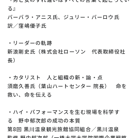
る』
バーバラ・アニス氏、ジュリー・バーロウ氏
訳／窪嶋優子氏
・リーダーの軌跡
新浪剛史氏（株式会社ローソン 代表取締役社
長）
・カタリスト 人と組織の新・論・点
須磨久善氏（葉山ハートセンター 院長） 命を
救い、命を伝える
・ハイ・パフォーマンスを生む現場を科学す
る 野中郁次郎の成功の本質
第8回 黒川温泉観光旅館協同組合／黒川温泉
監修 野中郁次郎（一橋大学大学院国際企業戦略