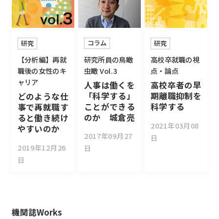
コラム
研究
研究
研究所員の鳥瞰
【分析編】再就
高校卒就職の視
虫瞰 Vol.3
職後の女性のキ
点・論点
ャリア
人事は働くを
高校卒者の早
「科学する」
期離職抑制を
どのような仕
ことができる
科学する
事で再就職す
のか 城倉亮
ると働き続け
2021年03月08
やすいのか
2017年09月27
日
2019年12月26
日
日
機関誌Works