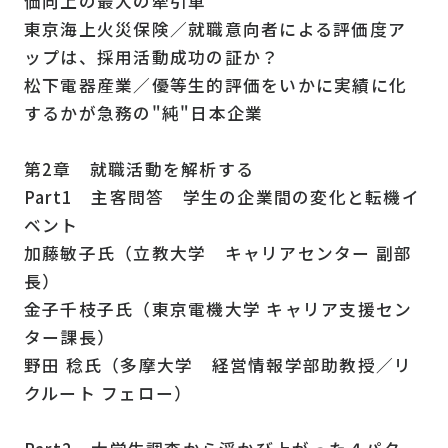
価向上の最大の牽引車
東京海上火災保険／就職意向者による評価度ア
ップは、採用活動成功の証か？
松下電器産業／優等生的評価をいかに実績に化
するかが急務の"純"日本企業
第2章 就職活動を解析する
Part1 主客問答 学生の企業間の変化と転機イ
ベント
加藤敏子氏（立教大学 キャリアセンター 副部
長）
金子千枝子氏（東京電機大学 キャリア支援セン
ター課長）
野田 稔氏（多摩大学 経営情報学部助教授／リ
クルート フェロー）