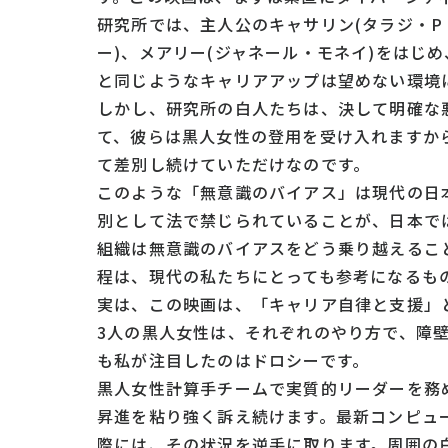
研究所では、主人公のキャサリン(タラジ・P
ー)、メアリー(ジャネール・モネイ)をはじ
と同じようなキャリアアップは望めない環境
しかし、研究所の白人たちは、決して明確な
て、彼らは黒人女性の登用を受け入れますか
て差別し続けていただけなのです。
このような「無意識のバイアス」は現代の日
別として法で禁じられていることが、日本で
組織は無意識のバイアスをどう乗り越えるこ
程は、現代の私たちにとっても参考になるも
実は、この映画は、「キャリア自律と支援」
3人の黒人女性は、それぞれのやり方で、障
も私が注目したのはドロシーです。
黒人女性計算手チームで実質的リーダーを務
昇進を粘り強く訴え続けます。最新コンピュ
際には、その状況を逆手に取ります。周囲の