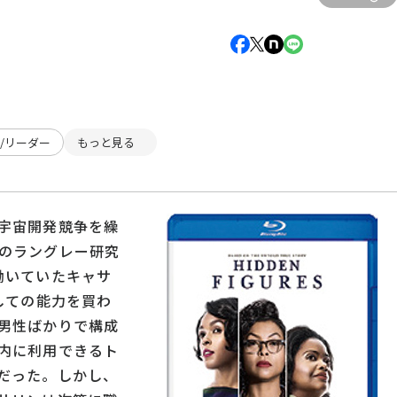
/リーダー
もっと見る
宇宙開発競争を繰
SAのラングレー研究
働いていたキャサ
しての能力を買わ
男性ばかりで構成
内に利用できるト
だった。しかし、