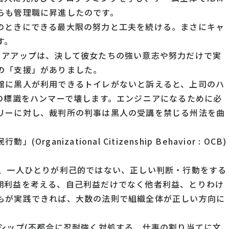
らも管理職に昇進したのです。
のときにできる最大限の努力と工夫を続ける。まさにキャ
す。
リアアップは、決して彼女たちの強い意志や努力だけで実
の「支援」がありました。
館に黒人が利用できるトイレがないと訴えると、上司のハ
の標識をハンマーで壊します。エンジニアになるために必
リーに対し、裁判所の判事は黒人の受講を禁じる州法を曲
nizational Citizenship Behavior : OCB)
に、一人ひとりが利己的ではない、正しい判断・行動をする
期利益を考える、自己利益だけでなく他者利益、とりわけ
もが実践できれば、大数の法則で組織全体が正しい方向に
シップ(不都合に忍耐強く対処する、仕事の割り当てに文