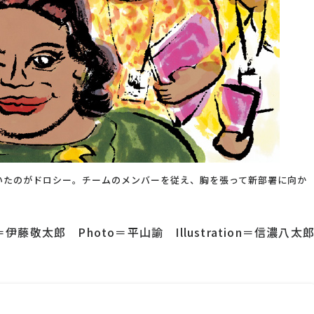
いたのがドロシー。チームのメンバーを従え、胸を張って新部署に向か
t＝伊藤敬太郎 Photo＝平山諭 Illustration＝信濃八太