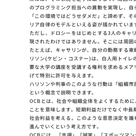
のプログラミング担当への異動を実現し、自
「この環境ではどうせダメだ」と諦めず、そ
リア自律のモデルといえる姿が描かれていま
ただし、ドロシーをはじめとする3人のキャ
現されたわけではありません。そこには周囲
たとえば、キャサリンが、自分の勤務する東
リソン(ケビン・コスナー)は、白人用トイレ
要な大学の講座を受講する権利を求めるメア
げて特別に許可を与えます。
ハリソンや判事のこのような行動は「組織市民行動」(Orga
という概念で説明できます。
OCBとは、社会や組織全体をよくするため
ことを意味します。短期利益だけでなく中長
社会利益を考える。このような意思決定を誰
進んでいくという考え方です。
OCBには、「支援」「誠実」「スポーツマン