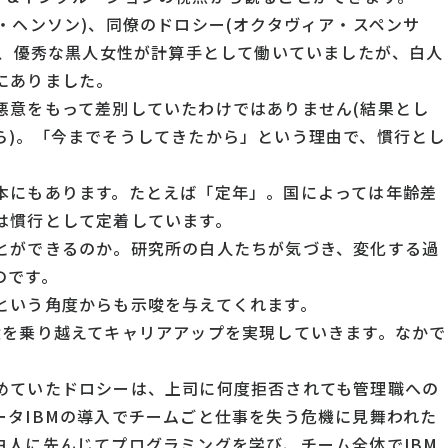
・ヘンソン)、同僚のドロシー(オクタヴィア・スペンサ
め、優秀な黒人女性が計算手として働いていましたが、白人
にありました。
悪意をもって差別していたわけではありません(結果とし
ら)。「今までそうしてきたから」という理由で、慣行とし
本にもあります。たとえば「定年」。国によっては年齢差
は慣行として定着しています。
とができるのか。研究所の白人たちが気づき、変化する過
のです。
という角度からも示唆を与えてくれます。
壁を乗り越えてキャリアアップを実現していきます。なかで
めていたドロシーは、上司に何度拒否されても管理職への
ータIBMの導入でチームごと仕事を失う危機に見舞われた
白人に先んじてプログラミングを学び、チーム全体でIBM