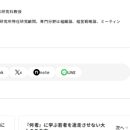
ス研究科教授
ークス研究所特任研究顧問。専門分野は組織論、経営戦略論、ミーティン
ok
x
note
LINE
織に
『何者』に学ぶ若者を迷走させない大
次へ