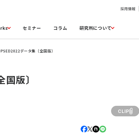
採用情報
rks
セミナー
コラム
研究所について
JPSED2022データ集〔全国版〕
〔全国版〕
CLIP