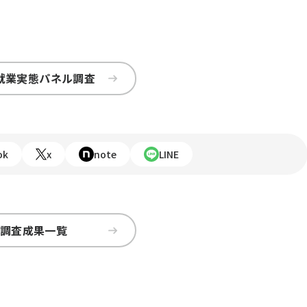
就業実態パネル調査
ok
x
note
LINE
調査成果一覧