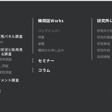
機関誌Works
研究所
バックナンバー
研究所が
実態パネル調査
特集
研究所概
at
連載
研究領域
用状況と採用見
購読のお申し込み
研究所員
する調査
採用情報
倍率調査
セミナー
し調査
コラム
実態調査
ジメント調査
査