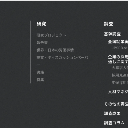
研究
調査
基幹調査
研究プロジェクト
全国就業
報告書
JPSED.st
世界・日本の労働事情
企業の採
論文・ディスカッションペーパ
通しに関
ー
大卒求人
書籍
採用見通
特集
中途採用
人材マネ
その他の調
調査成果
調査コラム