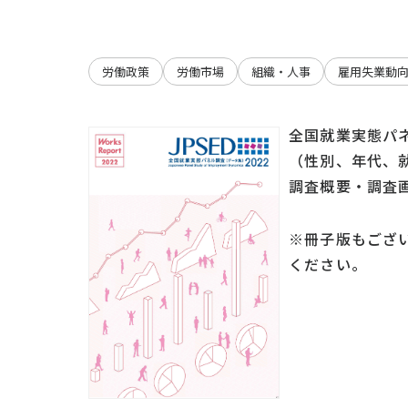
労働政策
労働市場
組織・人事
雇用失業動
全国就業実態パネ
（性別、年代、
調査概要・調査
※冊子版もござ
ください。