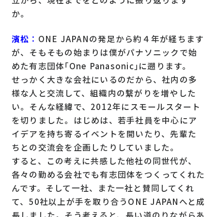
立から、現在までをどのように振り返ります
か。
濱松
：
ONE JAPANの発足から約４年が経ちます
が、そもそもの始まりは僕がパナソニックで始
めた有志団体｢One Panasonic｣に遡ります。
せっかく大きな会社にいるのだから、社内の多
様な人と交流して、組織内の繋がりを増やした
い。そんな経緯で、2012年にスモールスタート
を切りました。はじめは、若手社員を中心にア
イデアを持ち寄るイベントを開いたり、先輩た
ちとの交流会を企画したりしていました。
すると、この考えに共感した他社の同世代が、
各々の勤める会社でも有志団体をつくってくれた
んです。そして一社、また一社と賛同してくれ
て、50社以上が手を取り合うONE JAPANへと成
長しました。そう考えると、長い道のりながらあ