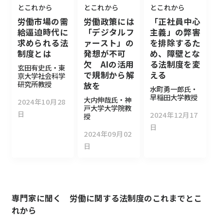
とこれから
とこれから
とこれから
労働市場の需
労働政策には
「正社員中心
給逼迫時代に
「デジタルフ
主義」の弊害
求められる法
ァースト」の
を排除するた
制度とは
発想が不可
め、障壁とな
欠 AIの活用
る法制度を変
玄田有史氏・東
で規制から解
える
京大学社会科学
研究所教授
放を
水町勇一郎氏・
早稲田大学教授
大内伸哉氏・神
2024年10月28
戸大学大学院教
日
2024年12月17
授
日
2024年09月02
日
専門家に聞く 労働に関する法制度のこれまでとこ
れから