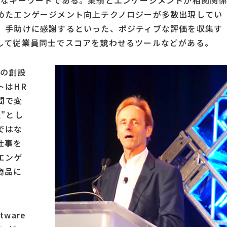
きなキーワードである。業績とエンゲージメントが相関関
めたエンゲージメント向上テクノロジーが多数出現してい
、手助けに感謝するといった、ポジティブな評価を収集す
して従業員同士でスコアを競わせるツールなどがある。
teの創設
トはHR
間で変
"とし
ではな
仕事を
エンゲ
商品に
ware