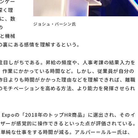
ンゲー
深く理
年に、数
ジョシュ・バーシン氏
の
理と機械
の裏にある感情を理解するという。
注目しがちである。昇給の頻度や、人事考課の結果入力を
、作業にかかっている時間など。しかし、従業員が自分の
昨日よりも時間がかかった理由などを理解できれば、離職
のモチベーションを高める方法、より能力を発揮させられ
ence & Expoの「2018年のトップHR商品」に選出され、そのイ
ーザーが感覚的に操作できるといった点が評価されている
人が単純な仕事をする時間が減る。アルパー＝ルルー氏は、