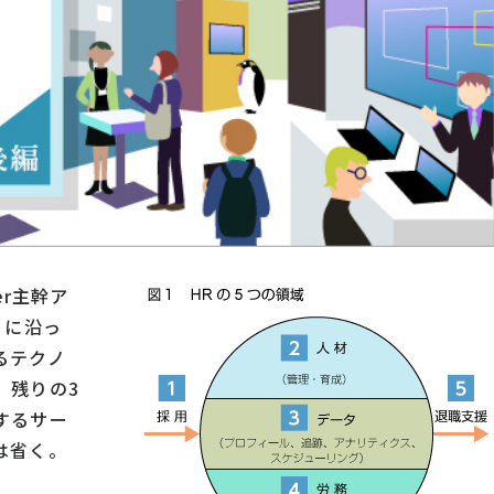
er主幹ア
）に沿っ
るテクノ
、残りの3
するサー
は省く。