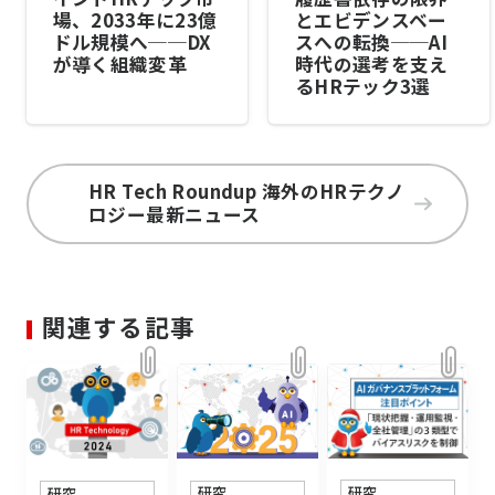
場、2033年に23億
とエビデンスベー
ドル規模へ──DX
スへの転換──AI
が導く組織変革
時代の選考を支え
るHRテック3選
HR Tech Roundup 海外のHRテクノ
ロジー最新ニュース
関連する記事
研究
研究
研究