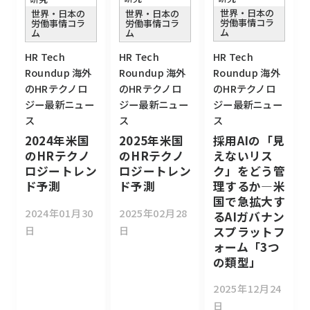
世界・日本の
世界・日本の
世界・日本の
労働事情コラ
労働事情コラ
労働事情コラ
ム
ム
ム
HR Tech
HR Tech
HR Tech
Roundup 海外
Roundup 海外
Roundup 海外
のHRテクノロ
のHRテクノロ
のHRテクノロ
ジー最新ニュー
ジー最新ニュー
ジー最新ニュー
ス
ス
ス
採用AIの「見
2025年米国
2024年米国
えないリス
のHRテクノ
のHRテクノ
ク」をどう管
ロジートレン
ロジートレン
理するか―米
ド予測
ド予測
国で急拡大す
2025年02月28
2024年01月30
るAIガバナン
日
日
スプラットフ
ォーム「3つ
の類型」
2025年12月24
日