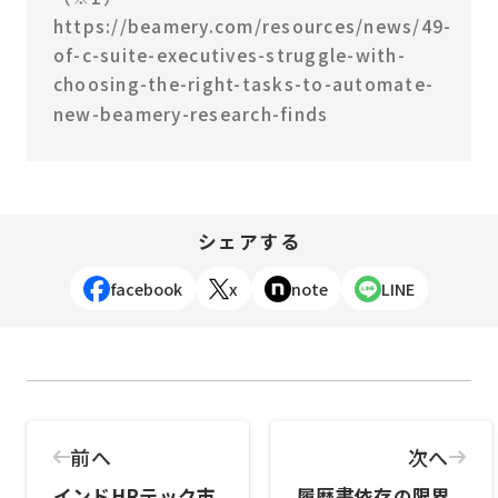
https://beamery.com/resources/news/49-
of-c-suite-executives-struggle-with-
choosing-the-right-tasks-to-automate-
new-beamery-research-finds
シェアする
facebook
x
note
LINE
前へ
次へ
インドHRテック市
履歴書依存の限界