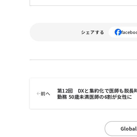
シェアする
facebo
第12回 DXと集約化で医師も脱長
前へ
勤務 50歳未満医師の6割が女性に
Global