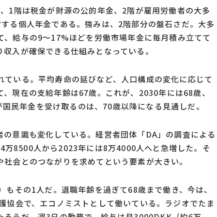
、1階は税金が財源の公的年金、2階が雇用労働者の大多
営する個人年金である。強みは、2階部分の盤石さだ。大多
て、給与の9〜17%ほどを労働市場年金に毎月積み立てて
り収入が確保できる仕組みとなっている。
れている。平均寿命の延びなど、人口構成の変化に応じて
、現在の支給年齢は67歳。これが、2030年には68歳、
代が国民年金を受け取るのは、70歳以降になる見通しだ。
者の意識も変化している。経営者団体「DA」の調査による
万8500人から2023年には8万4000人へと急増した。そ
や社会とのつながりを求めてという要素が大きい。
）もその1人だ。退職年齢を過ぎて68歳まで働き、今は、
保護協会で、エコノミストとして働いている。ラジオでたま
そうだ。週3日の勤務で、給与は月3000DKK（約6万