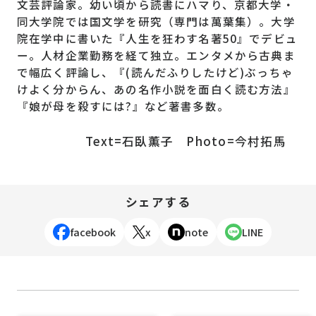
文芸評論家。幼い頃から読書にハマり、京都大学・
同大学院では国文学を研究（専門は萬葉集）。大学
院在学中に書いた『人生を狂わす名著50』でデビュ
ー。人材企業勤務を経て独立。エンタメから古典ま
で幅広く評論し、『(読んだふりしたけど)ぶっちゃ
けよく分からん、あの名作小説を面白く読む方法』
『娘が母を殺すには?』など著書多数。
Text=石臥薫子 Photo=今村拓馬
シェアする
facebook
x
note
LINE