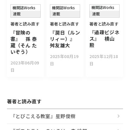
機関誌Works
機関誌Works
機関誌Works
連載
連載
連載
著者と読み直す
著者と読み直す
著者と読み直す
『過疎ビジネ
『潤日（ルン
『冒険の
ス』 横山
リィー）』
書』 孫 泰
勲
舛友雄大
蔵（そん た
いぞう）
2025年12月18
2025年08月19
2023年06月09
日
日
日
著者と読み直す
『とびこえる教室』星野俊樹