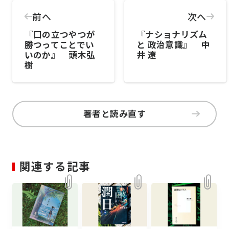
前へ
次へ
『口の立つやつが
『ナショナリズム
勝つってことでい
と 政治意識』 中
いのか』 頭木弘
井 遼
樹
著者と読み直す
関連する記事