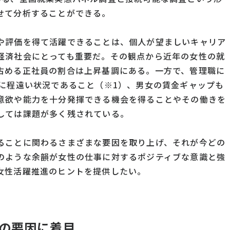
せて分析することができる。
や評価を得て活躍できることは、個人が望ましいキャリア
経済社会にとっても重要だ。その観点から近年の女性の就
占める正社員の割合は上昇基調にある。一方で、管理職に
％に程遠い状況であること（※1）、男女の賃金ギャップも
意欲や能力を十分発揮できる機会を得ることやその働きを
しては課題が多く残されている。
ることに関わるさまざまな要因を取り上げ、それが今どの
のような余韻が女性の仕事に対するポジティブな意識と強
女性活躍推進のヒントを提供したい。
の要因に着目