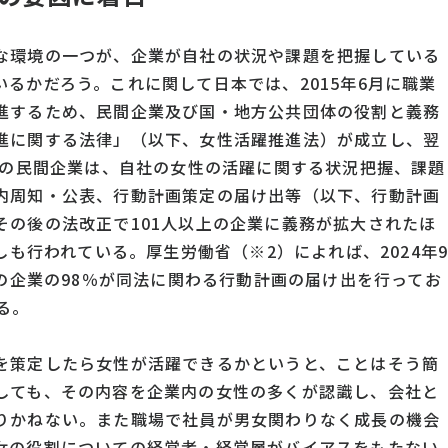
な環境の一つが、企業が自社の状況や課題を把握している
るかだろう。これに関して日本では、2015年6月に職業
進するため、民間企業及び国・地方公共団体の役割と義務
進に関する法律」（以下、女性活躍推進法）が成立し、翌
上の民間企業は、自社の女性の活躍に関する状況把握、課題
内周知・公表、行動計画策定の届け出等（以下、行動計画
その後の法改正で101人以上の企業に義務が拡大されたほ
しも行われている。厚生労働省（※2）によれば、2024年
上の企業の98％が同法に関わる行動計画の届け出を行ってお
る。
を策定したら女性が活躍できるかというと、ことはそう簡
しても、その内容を企業内の女性の多くが認識し、会社と
りかねない。また職場で社員が男女関わりなく成長の機会
女の役割についての経営者・経営層がバイアスをもたない