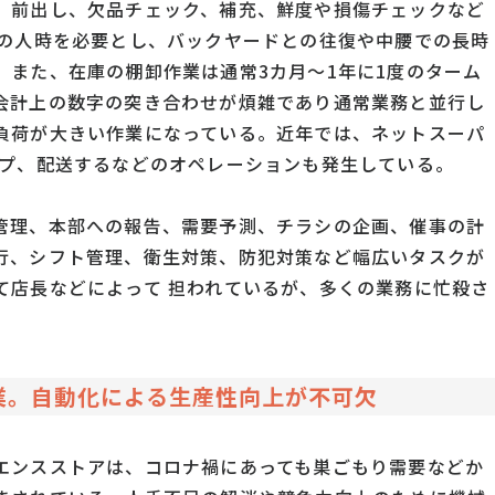
、前出し、欠品チェック、補充、鮮度や損傷チェックなど
割の人時を必要とし、バックヤードとの往復や中腰での長時
。また、在庫の棚卸作業は通常3カ月～1年に1度のターム
会計上の数字の突き合わせが煩雑であり通常業務と並行し
負荷が大きい作業になっている。近年では、ネットスーパ
ップ、配送するなどのオペレーションも発生している。
管理、本部への報告、需要予測、チラシの企画、催事の計
行、シフト管理、衛生対策、防犯対策など幅広いタスクが
て店長などによって 担われているが、多くの業務に忙殺さ
。
業。自動化による生産性向上が不可欠
エンスストアは、コロナ禍にあっても巣ごもり需要などか