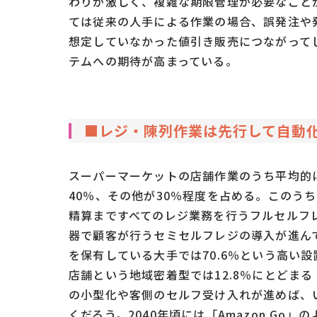
わりが激しく、複雑な期限管理が必要なこと
ては従来の人手による作業の場合、誤発注や
想定していなかった値引き販売につながって
テムへの期待が高まっている。
■レジ・陳列作業は先行して自動
スーパーマーケットの店舗作業のうち平均的
40％、その他が30％程度を占める。このう
精算まですべてのレジ業務を行うフルセルフ
器で顧客が行うセミセルフレジの導入が進んで
を保有している大手では70.6％という高い設置
店舗という地域密着型では12.8％にとどま
の小型化や客側のセルフ受け入れが進めば、
くだろう。2040年頃には「Amazon G