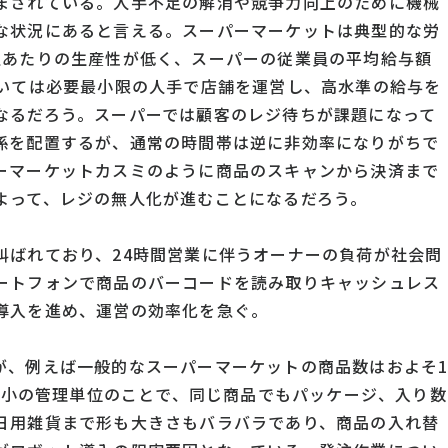
まされている。人手不足の解消や競争力向上のために機械
な状況にあると言える。スーパーマーケットは典型的な労
人あたりの生産性が低く、スーパーの従業員の平均給与額
ついては必要最小限の人手で店舗を運営し、高水準の給与を
なるだろう。スーパーでは顧客のレジ待ちが課題になって
係を配置するが、通常の時間帯は逆に非効率になりがちで
ーマーケットカスミのように商品のスキャンから決済まで
よって、レジの無人化が進むことになるだろう。
叫ばれており、24時間営業に伴うオーナーの負荷が社会問
ートフォンで商品のバーコードを読み取りキャッシュレス
導入を進め、運営の効率化を急ぐ。
が、例えば一般的なスーパーマーケットの商品数はおよそ
の最小の管理単位のことで、同じ商品でもパッケージ、入り数
日用雑貨まで形も大きさもバラバラであり、商品の入れ替