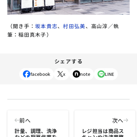
（聞き手：
坂本貴志
、
村田弘美
、高山淳／執
筆：稲田真木子）
シェアする
facebook
x
note
LINE
前へ
次へ
計量、調理、洗浄
レジ担当は商品ス