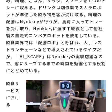
め、料理、ごはん、サラダ、スプーンを１つのト
レーに収める。ドリンクは別作業でスカラロボ
ットが準備した飲み物を客が受け取る。料理の
配膳はNyokkeyが行うが、厨房に入ってトレー
を受け取り、Nyokkeyに渡す中継役として他社
製の自走式コンベアロボットを使用している。
飲食業界では「配膳ロボ」と呼ばれ、大手レス
トランチェーンなどで導入されているタイプだ
が、「AI_SCAPE」はNyokkeyの実験店舗なの
で、客にサーブするまでの時間を短縮化する役割
にとどめている。
飲食サ
ービス
におけ
る