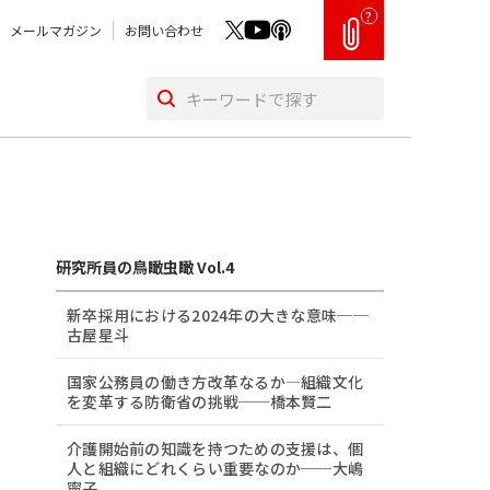
?
メールマガジン
お問い合わせ
研究所員の鳥瞰虫瞰 Vol.4
新卒採用における2024年の大きな意味──
古屋星斗
国家公務員の働き方改革なるか―組織文化
を変革する防衛省の挑戦──橋本賢二
介護開始前の知識を持つための支援は、個
人と組織にどれくらい重要なのか──大嶋
寧子