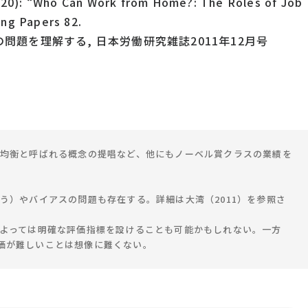
020): “Who Can Work from Home?: The Roles of Job
ng Papers 82.
の問題を理解する, 日本労働研究雑誌2011年12月号
次均衡と呼ばれる概念の提唱など、他にもノーベル賞クラスの業績を
う）やバイアスの問題も存在する。詳細は大湾（2011）を参照さ
によっては明確な評価指標を設けることも可能かもしれない。一方
価が難しいことは想像に難くない。