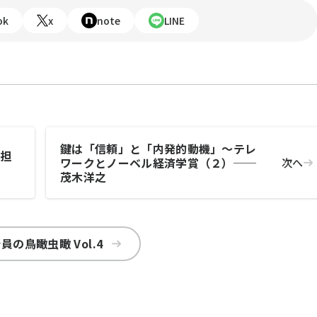
ok
x
note
LINE
鍵は「信頼」と「内発的動機」～テレ
分担
ワークとノーベル経済学賞（２）──
次へ
茂木洋之
員の鳥瞰虫瞰 Vol.4