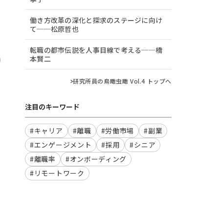
働き方改革の深化と探求のステージに向け
て──松原哲也
転職の都市伝説を人事目線で考える──橋
本賢二
研究所員の鳥瞰虫瞰 Vol.4 トップへ
注目のキーワード
#キャリア
#離職
#労働市場
#副業
#エンゲージメント
#採用
#シニア
#離職率
#オンボーディング
#リモートワーク
ワ