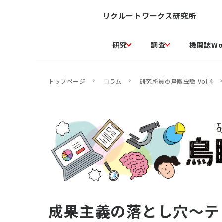
リクルートワークス研究所
研究
調査
機関誌Wo
トップページ
コラム
研究所員の鳥瞰虫瞰 Vol.4
成果主義の落とし穴～テ