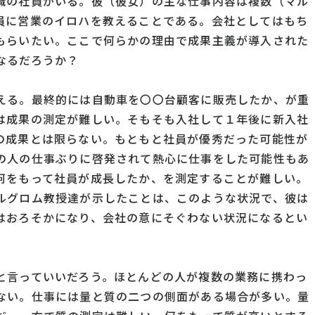
職の社員がいる。彼（彼女）の主な仕事内容は複数（マル
員に営業のイロハを教えることである。会社としてはもち
もらいたい。ここで何らかの理由で成果主義が導入された
なるだろうか？
える。最終的には自動車を〇〇台顧客に販売したか、が重
は成果の測定が難しい。そもそも入社して１年後に新入社
の成果とは限らない。もともと社員が優秀だった可能性が
の人の仕事ぶりに啓発されて熱心に仕事をした可能性もあ
何をもって社員が成長したか、を測定することが難しい。
ルグロム教授達が示したことは、このような状況で、彼は
はおろそかになり、会社の意にそぐわない状況になるとい
と言っていいだろう。ほとんどの人が複数の業務に携わっ
ない。仕事には量と質の二つの側面がある場合が多い。量