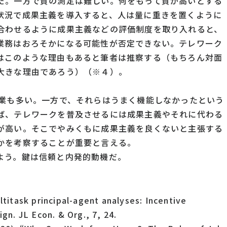
だ。一方で質の測定は難しい。何をもって質が高いとする
状況で成果主義を導入すると、人は量に重きを置くように
合わせるように成果主義などの評価制度を取り入れると、
業務はおろそかになる可能性が否定できない。テレワーク
はこのような理由もあると筆者は推察する（もちろん対面
大きな理由であろう）（※４）。
企業も多い。一方で、それらはうまく機能しなかったという
ば、テレワークを普及させるには成果主義やそれに代わる
が高い。そこでやみくもに成果主義を良くないと主張する
かを考察することが重要と言える。
よう。鍵は信頼と内発的動機だ。
titask principal-agent analyses: Incentive
gn. JL Econ. & Org., 7, 24.