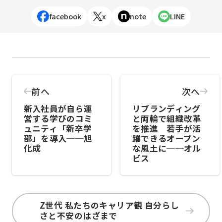
facebook
x
note
LINE
前へ
次へ
新入社員が自ら運
リブランディング
営する学びのコミ
と両輪で組織改革
ュニティ「新卒学
を推進 若手が活
部」を導入──旭
躍できるオープン
化成
な風土に──オル
ビス
Z世代 私たちのキャリア観 自分らし
さと不安のはざまで