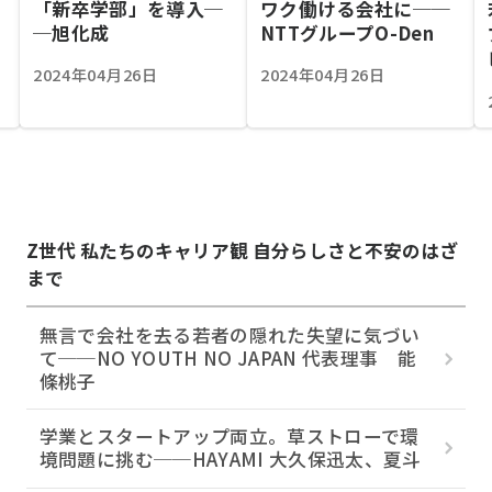
「新卒学部」を導入─
ワク働ける会社に──
─旭化成
NTTグループO-Den
2024年04月26日
2024年04月26日
Z世代 私たちのキャリア観 自分らしさと不安のはざ
まで
無言で会社を去る若者の隠れた失望に気づい
て──NO YOUTH NO JAPAN 代表理事 能
條桃子
学業とスタートアップ両立。草ストローで環
境問題に挑む──HAYAMI 大久保迅太、夏斗