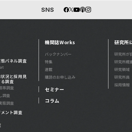
SNS
機関誌Works
研究所
バックナンバー
研究所が
実態パネル調査
特集
研究所概
at
連載
研究領域
用状況と採用見
購読のお申し込み
研究所員
する調査
採用情報
倍率調査
セミナー
し調査
コラム
実態調査
ジメント調査
査