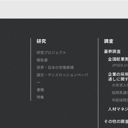
研究
調査
基幹調査
研究プロジェクト
全国就業
報告書
JPSED.st
世界・日本の労働事情
企業の採
論文・ディスカッションペーパ
通しに関
ー
大卒求人
書籍
採用見通
特集
中途採用
人材マネ
その他の調