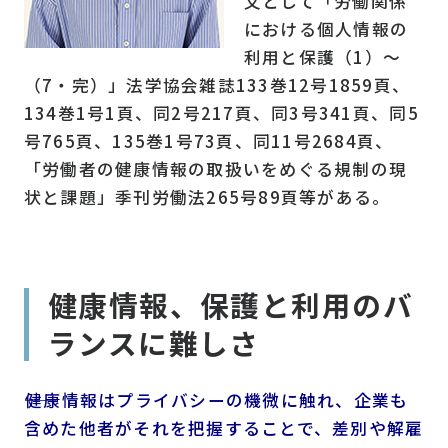
文として「労働関係
における個人情報の
利用と保護（1）〜
（7・完）」法学協会雑誌133巻12号1859頁、
134巻1号1頁、同2号217頁、同3号341頁、同5
号765頁、135巻1号73頁、同11号2684頁、
「労働者の健康情報の取扱いをめぐる規制の現
状と課題」季刊労働法265号89頁等がある。
健康情報、保護と利用のバ
ランスに難しさ
――健康情報はプライバシーの機微に触れ、企業も
含めた他者がそれを把握することで、差別や解雇