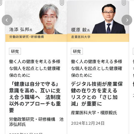
研究
研究
働く人の健康を考える――多様
働く人の健康を考える――多様
な個人を起点とした健康確
な個人を起点とした健康確
保のために
保のために
「健康は自分で守る」
デジタル技術が産業保
意識を高め、互いに支
健の在り方を変える
え合う職場へ 法制度
リスクとの「さじ加
以外のアプローチも重
減」が重要に
要
産業医科大学・榎原毅氏
労働政策研究・研修機構 池
2024年12月24日
添弘邦氏