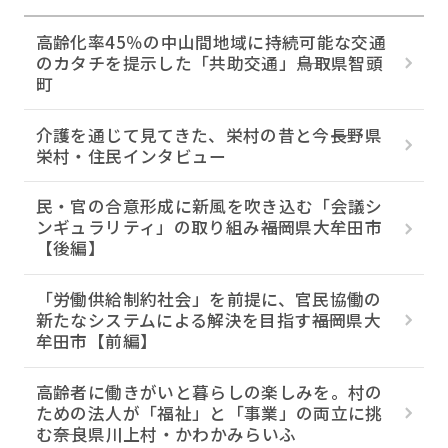
高齢化率45％の中山間地域に持続可能な交通
のカタチを提示した「共助交通」――鳥取県智頭
町
介護を通じて見てきた、栄村の昔と今――長野県
栄村・住民インタビュー
民・官の合意形成に新風を吹き込む「会議シ
ンギュラリティ」の取り組み――福岡県大牟田市
【後編】
「労働供給制約社会」を前提に、官民協働の
新たなシステムによる解決を目指す――福岡県大
牟田市【前編】
高齢者に働きがいと暮らしの楽しみを。村の
ための法人が「福祉」と「事業」の両立に挑
む――奈良県川上村・かわかみらいふ