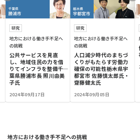
研究
研究
地方における働き手不足へ
地方における働き手不足へ
の挑戦
の挑戦
公共サービスを見直
人口減少時代のまちづ
し、地域住民の力を借
くりがもたらす労働力
りてインフラを整備――千
確保の可能性――栃木県宇
葉県勝浦市長 照川由美
都宮市 佐藤慎太郎氏・
子氏
齋藤健太氏
2024年09月17日
2024年09月05日
地方における働き手不足への挑戦