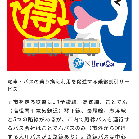
電車・バスの乗り換え利用を促進する乗継割引サー
ビス
同市を走る鉄道はJR予讃線、高徳線、ことでん
（高松琴平電気鉄道）琴平線、長尾線、志度線
と5つの路線があるが、市内で路線バスを運行す
るバス会社はことでんバスのみ（市外から運行
する大川バスが１路線あり）。路線バスは中心