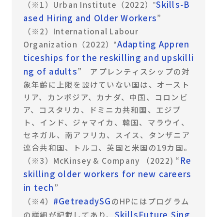
Skills-B
（※1）Urban Institute（2022）‟
ased Hiring and Older Workers
”
（※2）International Labour
Adapting Appren
Organization（2022）‟
ticeships for the reskilling and upskilli
ng of adults
” アプレンティスシップの対
象年齢に上限を設けていない国は、オースト
リア、カンボジア、カナダ、中国、コロンビ
ア、コスタリカ、ドミニカ共和国、エジプ
ト、インド、ジャマイカ、韓国、マラウイ、
セネガル、南アフリカ、スイス、タンザニア
連合共和国、トルコ、英国と米国の19カ国。
Re
（※3）McKinsey & Company （2022) “
skilling older workers for new careers
in tech
”
#GetreadySG
（※4）
のHPにはプログラム
SkillsFuture Sing
の詳細が記載してあり、