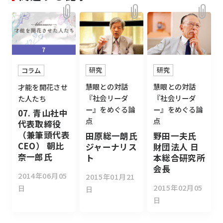
研究
研究
コラム
慧眼との対話
慧眼との対話
才能を開花させ
『社会リーダ
『社会リーダ
た人たち
ー』をめぐる論
ー』をめぐる論
07. 青山社中
点
点
代表取締役
（兼筆頭代表
田原総一朗氏
野田一夫氏
CEO） 朝比
ジャーナリス
財団法人 日
奈一郎氏
ト
本総合研究所
会長
2014年06月05
2015年01月21
2015年02月05
日
日
日