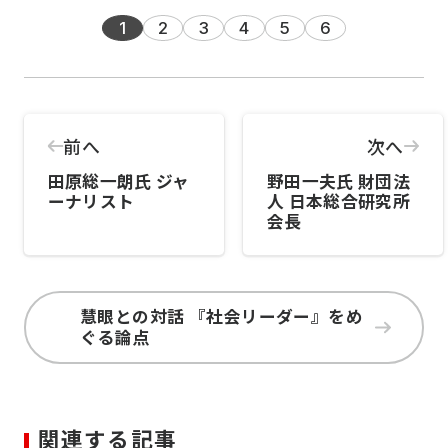
1
2
3
4
5
6
前へ
次へ
田原総一朗氏 ジャ
野田一夫氏 財団法
ーナリスト
人 日本総合研究所
会長
慧眼との対話 『社会リーダー』をめ
ぐる論点
関連する記事